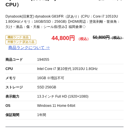
CPU）
Dynabook(旧東芝) dynabook G83/FR（訳あり）(CPU：Core i7 10510U
1.80GHz/メモリ：16GB/SSD：256GB)【HDMI周辺：塗装剥離・筐体角：
欠け・液晶：傷・天板：シール痕/歪み】福岡倉庫◇
44,800円
50,800円
機能ランク:並品
外観ランク:訳あり品
商品ランクについて ⇒
商品コード
194055
CPU
Intel Core i7 第10世代 10510U 1.8GHz
メモリ
16GB ※増設不可
ストレージ
SSD 256GB
表示能力
13.3インチ Full HD (1920×1080)
OS
Windows 11 Home 64bit
保証期間
1年間