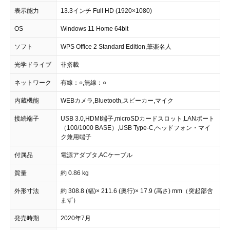
表示能力
13.3インチ Full HD (1920×1080)
OS
Windows 11 Home 64bit
ソフト
WPS Office 2 Standard Edition,筆楽名人
光学ドライブ
非搭載
ネットワーク
有線：○,無線：○
内蔵機能
WEBカメラ,Bluetooth,スピーカー,マイク
接続端子
USB 3.0,HDMI端子,microSDカードスロット,LANポート
（100/1000 BASE）,USB Type-C,ヘッドフォン・マイ
ク兼用端子
付属品
電源アダプタ,ACケーブル
質量
約 0.86 kg
外形寸法
約 308.8 (幅)× 211.6 (奥行)× 17.9 (高さ) mm（突起部含
まず）
発売時期
2020年7月