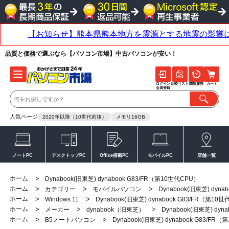
品質と価格で選ぶなら【パソコン市場】中古パソコンが安い！
ログイン
比較リスト
閲覧履歴
カート
会員登録
人気ページ
2020年以降（10世代前後）
メモリ16GB
ノートPC
デスクトップPC
Office搭載PC
モバイルPC
店舗一覧
ホーム
>
Dynabook(旧東芝) dynabook G83/FR（第10世代CPU）
ホーム
>
>
>
カテゴリー
モバイルパソコン
Dynabook(旧東芝) dyn
ホーム
>
>
Windows 11
Dynabook(旧東芝) dynabook G83/FR（第10
ホーム
>
>
>
メーカー
dynabook（旧東芝）
Dynabook(旧東芝) dyn
ホーム
>
>
B5ノートパソコン
Dynabook(旧東芝) dynabook G83/FR