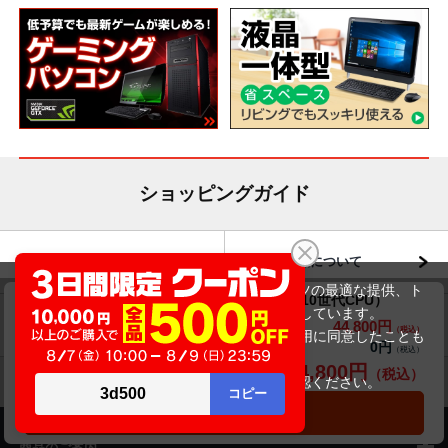
ショッピングガイド
送料について
交換・返品について
当サイトでは利用体験の向上およびコンテンツの最適な提供、ト
Dynabook(旧東芝) dynabook G83/FR（第10世代CPU）
ラフィックの分析を目的としてCookieを使用しています。
お届けについて
商品・保証について
44,800円
商品価格(税込)
50,800円
サイトの閲覧を継続された場合、Cookieの利用に同意したことも
0円
オプション小計価格(税込)
のといたします。
44,800円
商品合計価格(税込)
詳細については
プライバシーポリシー
をご確認ください。
承諾する
カートに入れる
商品のご案内