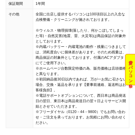
保証期間
1年間
その他
全国に出店し提供するパソコンは100項目以上の入念な
点検整備・クリーニングが施されております。
※ウィルス・物理損壊(落したり、何かこぼしてしまっ
た等)・自然災害(地震、雷、火災等)は商品保証の対象外
としております。
※内蔵バッテリー・内蔵電池の動作・残量につきまして
は、消耗度合いに個体差があります。そのため残量は、
商品保証の対象外としております。付属のACアダプタ
夏のパソコン祭
にてご使用下さい。
※ホームページ台数限定特価の為、販売価格は店頭価格
と異なります。
※初回納品後30日以内であれば、万が一お気に召さない
場合、交換・返品を承ります【要事前連絡、返送料はお
客様負担】。
※電話サポートオプションについて、西日本は商品発送
日の翌日、東日本は商品発送日の翌々日よりサービス開
始とさせていただきます。
※フリーダイヤル（0120－44－9800）でもお問い合わ
せ・ご注文を承っております。お気軽にお問い合わせく
ださい。