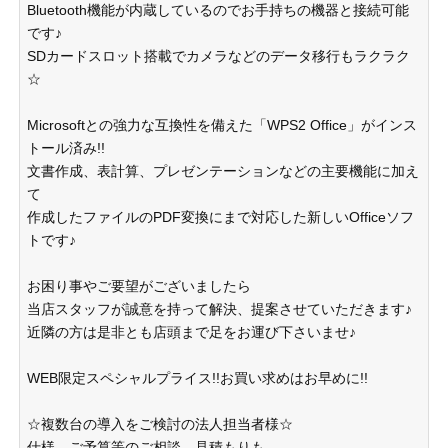
Bluetooth機能が内蔵しているのでお手持ちの機器と接続可能
です♪
SDカードスロット搭載でカメラなどのデータ移行もラクラク
☆
Microsoftとの強力な互換性を備えた「WPS2 Office」がインス
トール済み!!
文書作成、表計算、プレゼンテーションなどの主要機能に加え
て
作成したファイルのPDF変換にまで対応した新しいOfficeソフ
トです♪
お困り事やご要望がございましたら
当店スタッフが誠意を持って解決、提案させていただきます♪
近隣の方は是非とも店頭まで足をお運び下さいませ♪
WEB限定スペシャルプライス!!お買い求めはお早めに!!
☆複数台の導入をご検討の法人担当者様☆
仕様、ご予算等のご相談、見積もりも