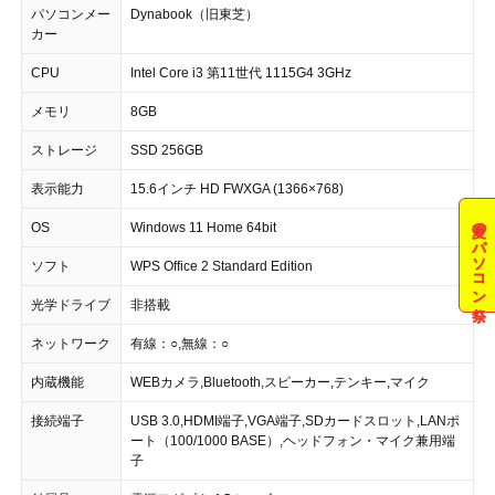
パソコンメー
Dynabook（旧東芝）
カー
CPU
Intel Core i3 第11世代 1115G4 3GHz
メモリ
8GB
ストレージ
SSD 256GB
表示能力
15.6インチ HD FWXGA (1366×768)
夏のパソコン祭
OS
Windows 11 Home 64bit
ソフト
WPS Office 2 Standard Edition
光学ドライブ
非搭載
ネットワーク
有線：○,無線：○
内蔵機能
WEBカメラ,Bluetooth,スピーカー,テンキー,マイク
接続端子
USB 3.0,HDMI端子,VGA端子,SDカードスロット,LANポ
ート（100/1000 BASE）,ヘッドフォン・マイク兼用端
子