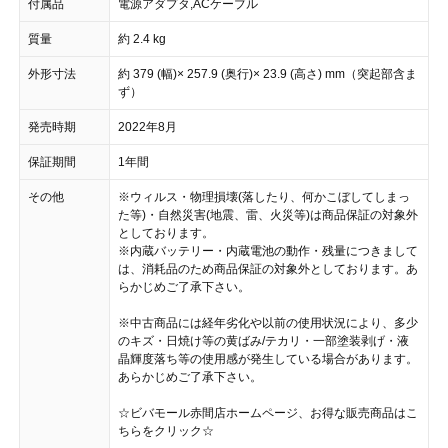
付属品
電源アダプタ,ACケーブル
質量
約 2.4 kg
外形寸法
約 379 (幅)× 257.9 (奥行)× 23.9 (高さ) mm（突起部含ま
ず）
発売時期
2022年8月
保証期間
1年間
その他
※ウィルス・物理損壊(落したり、何かこぼしてしまっ
た等)・自然災害(地震、雷、火災等)は商品保証の対象外
としております。
※内蔵バッテリー・内蔵電池の動作・残量につきまして
は、消耗品のため商品保証の対象外としております。あ
らかじめご了承下さい。
※中古商品には経年劣化や以前の使用状況により、多少
のキズ・日焼け等の黄ばみ/テカリ・一部塗装剥げ・液
晶輝度落ち等の使用感が発生している場合があります。
あらかじめご了承下さい。
☆ビバモール赤間店ホームページ、お得な販売商品はこ
ちらをクリック☆