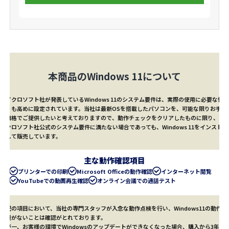
本商品のWindows 11について
マイクロソフト社が発表しているWindows 11のシステム要件は、実際の使用に必要な性能
よりも高めに設定されています。当社は最新OSを搭載したパソコンを、可能な限りお手頃
な価格でご提供したいと考えておりますので、動作チェックをクリアしたものに限り、マ
イクロソフト社公式のシステム要件に満たない場合であっても、Windows 11をインストー
ルして販売しています。
主な動作確認項目
プリンターでの印刷
Microsoft Officeの動作確認
インターネット閲覧
YouTubeでの動画再生確認
オンライン会議での通話テスト
上記の項目において、当社の専門スタッフが入念な動作点検を行い、Windows11の動作に
問題がないことは確認がとれております。
万が一、お客様の環境でWindowsのアップデートができなくなった場合、購入から3年以