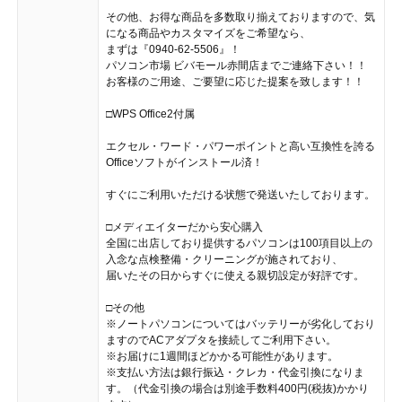
その他、お得な商品を多数取り揃えておりますので、気
になる商品やカスタマイズをご希望なら、
まずは『0940-62-5506』！
パソコン市場 ビバモール赤間店までご連絡下さい！！
お客様のご用途、ご要望に応じた提案を致します！！
□WPS Office2付属
エクセル・ワード・パワーポイントと高い互換性を誇る
Officeソフトがインストール済！
すぐにご利用いただける状態で発送いたしております。
□メディエイターだから安心購入
全国に出店しており提供するパソコンは100項目以上の
入念な点検整備・クリーニングが施されており、
届いたその日からすぐに使える親切設定が好評です。
□その他
※ノートパソコンについてはバッテリーが劣化しており
ますのでACアダプタを接続してご利用下さい。
※お届けに1週間ほどかかる可能性があります。
※支払い方法は銀行振込・クレカ・代金引換になりま
す。（代金引換の場合は別途手数料400円(税抜)かかり