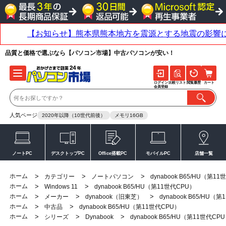
品質と価格で選ぶなら【パソコン市場】中古パソコンが安い！
ログイン
比較リスト
閲覧履歴
カート
会員登録
人気ページ
2020年以降（10世代前後）
メモリ16GB
ノートPC
デスクトップPC
Office搭載PC
モバイルPC
店舗一覧
ホーム
>
>
>
カテゴリー
ノートパソコン
dynabook B65/HU（第1
ホーム
>
>
Windows 11
dynabook B65/HU（第11世代CPU）
ホーム
>
>
>
メーカー
dynabook（旧東芝）
dynabook B65/HU（
ホーム
>
>
中古品
dynabook B65/HU（第11世代CPU）
ホーム
>
>
>
シリーズ
Dynabook
dynabook B65/HU（第11世代CP