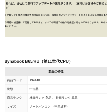
内であれば、当社にて
無料
でアップデート作業を承ります。（送料はお客様のご負担とな
ります）
※マイクロソフト社の仕様変更の内容によっては、当社においてもアップデートが不可能となる場合がありま
す。
※動作確認は検証機にて実施しております。すべての環境での動作を保証するものではありません。あらかじめ
ご了承ください。
dynabook B65/HU（第11世代CPU）
製品の特徴
商品コード
194140
状態
中古品
商品ランク
機能ランク:良品 、 外観ランク:並品
サイズ
ノートパソコン (中型送料)