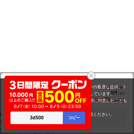
dynabook B65/HU（第11世代CPU）
44,800円
商品価格(税込)
当サイトでは利用体験の向上およびコンテンツの最適な提供、ト
0円
オプション小計価格(税込)
ラフィックの分析を目的としてCookieを使用しています。
44,800円
商品合計価格(税込)
サイトの閲覧を継続された場合、Cookieの利用に同意したことも
のといたします。
詳細については
プライバシーポリシー
をご確認ください。
購入後も相談できます
在庫がありません
店舗・電話サポート
承諾する
全国25店舗とコールセンターで、購入後のご相談や操作のお困りごと