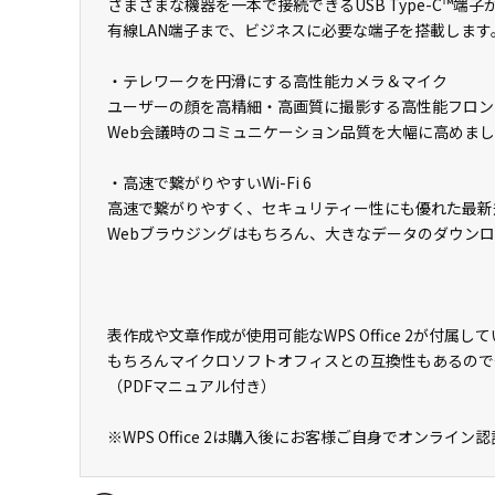
さまざまな機器を一本で接続できるUSB Type-C™端
有線LAN端子まで、ビジネスに必要な端子を搭載します
・テレワークを円滑にする高性能カメラ＆マイク
ユーザーの顔を高精細・高画質に撮影する高性能フロン
Web会議時のコミュニケーション品質を大幅に高めま
・高速で繋がりやすいWi-Fi 6
高速で繋がりやすく、セキュリティー性にも優れた最新規格
Webブラウジングはもちろん、大きなデータのダウン
表作成や文章作成が使用可能なWPS Office 2が付
もちろんマイクロソフトオフィスとの互換性もあるので
（PDFマニュアル付き）
※WPS Office 2は購入後にお客様ご自身でオンライ