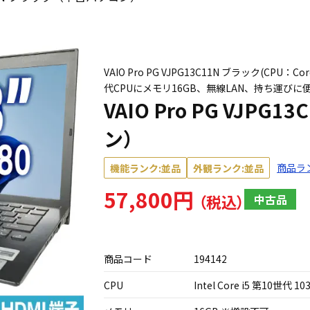
VAIO Pro PG VJPG13C11N ブラック(CPU：Co
代CPUにメモリ16GB、無線LAN、持ち運びに便
VAIO Pro PG VJP
ン）
商品ラ
機能ランク:並品
外観ランク:並品
57,800円
中古品
商品コード
194142
CPU
Intel Core i5 第10世代 10