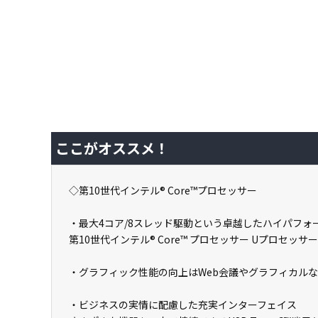
ここがオススメ！
◇第10世代インテル® Core™プロセッサー
・最大4コア/8スレッド駆動という卓越したハイパフ
第10世代インテル® Core™ プロセッサー Uプロセッ
・グラフィック性能の向上はWeb会議やグラフィカル
・ビジネスの実情に配慮した充実インターフェイス