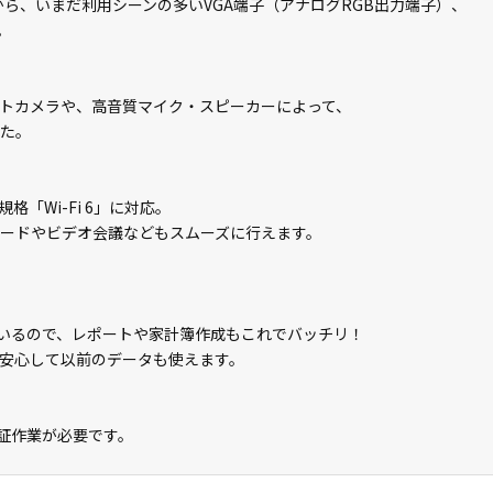
子から、いまだ利用シーンの多いVGA端子（アナログRGB出力端子）、
。
トカメラや、高音質マイク・スピーカーによって、
した。
「Wi-Fi 6」に対応。
ロードやビデオ会議などもスムーズに行えます。
属しているので、レポートや家計簿作成もこれでバッチリ！
安心して以前のデータも使えます。
ン認証作業が必要です。