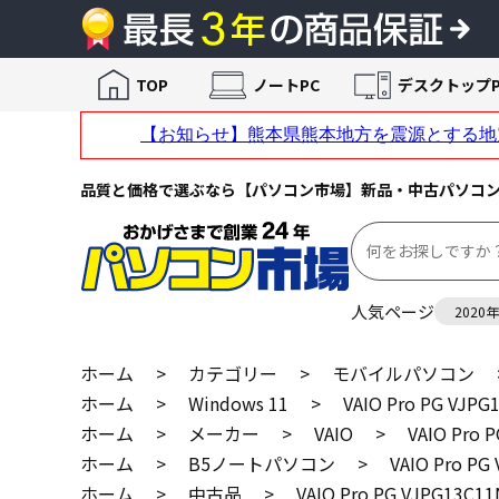
TOP
ノートPC
デスクトップP
品質と価格で選ぶなら【パソコン市場】新品・中古パソコ
人気ページ
2020
ホーム
>
カテゴリー
>
モバイルパソコン
ホーム
>
Windows 11
>
VAIO Pro PG 
ホーム
>
メーカー
>
VAIO
>
VAIO Pr
ホーム
>
B5ノートパソコン
>
VAIO Pro
ホーム
>
中古品
>
VAIO Pro PG VJPG