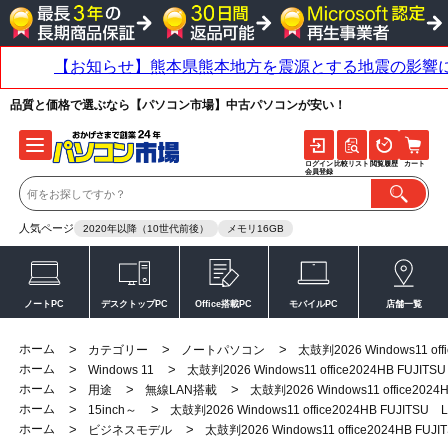
品質と価格で選ぶなら【パソコン市場】中古パソコンが安い！
ログイン
比較リスト
閲覧履歴
カート
会員登録
人気ページ
2020年以降（10世代前後）
メモリ16GB
ノートPC
デスクトップPC
Office搭載PC
モバイルPC
店舗一覧
ホーム
>
>
>
カテゴリー
ノートパソコン
太鼓判2026 Windows11 off
ホーム
>
>
Windows 11
太鼓判2026 Windows11 office2024HB FUJITS
ホーム
>
>
>
用途
無線LAN搭載
太鼓判2026 Windows11 office2024
ホーム
>
>
15inch～
太鼓判2026 Windows11 office2024HB FUJITSU 
ホーム
>
>
ビジネスモデル
太鼓判2026 Windows11 office2024HB FUJ