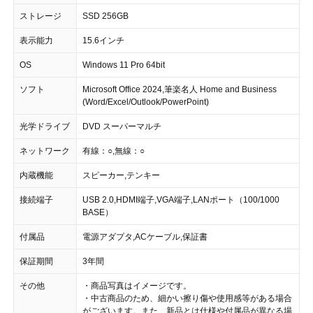
ストレージ
SSD 256GB
表示能力
15.6インチ
OS
Windows 11 Pro 64bit
ソフト
Microsoft Office 2024,筆楽名人 Home and Business
(Word/Excel/Outlook/PowerPoint)
光学ドライブ
DVD スーパーマルチ
ネットワーク
有線：○,無線：○
内蔵機能
スピーカー,テンキー
接続端子
USB 2.0,HDMI端子,VGA端子,LANポート（100/1000
BASE）
付属品
電源アダプタ,ACケーブル,保証書
保証期間
3年間
その他
・商品写真はイメージです。
・中古商品のため、細かい擦り傷や使用感等がある場合
がございます。また、新品とは仕様や付属品が異なる場