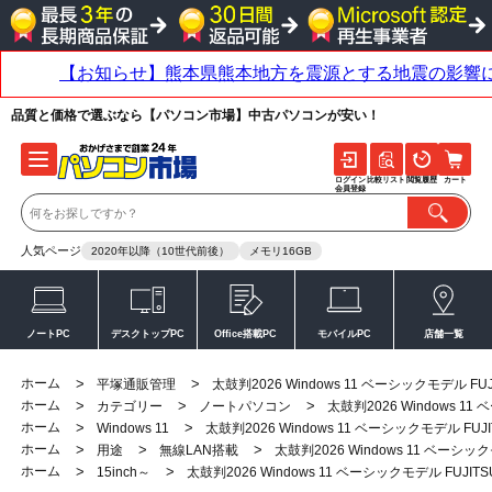
品質と価格で選ぶなら【パソコン市場】中古パソコンが安い！
ログイン
比較リスト
閲覧履歴
カート
会員登録
人気ページ
2020年以降（10世代前後）
メモリ16GB
ノートPC
デスクトップPC
Office搭載PC
モバイルPC
店舗一覧
ホーム
>
>
平塚通販管理
太鼓判2026 Windows 11 ベーシックモデル FUJITS
ホーム
>
>
>
カテゴリー
ノートパソコン
太鼓判2026 Windows 11 ベ
ホーム
>
>
Windows 11
太鼓判2026 Windows 11 ベーシックモデル FUJITSU
ホーム
>
>
>
用途
無線LAN搭載
太鼓判2026 Windows 11 ベーシックモデル
ホーム
>
>
15inch～
太鼓判2026 Windows 11 ベーシックモデル FUJITSU L