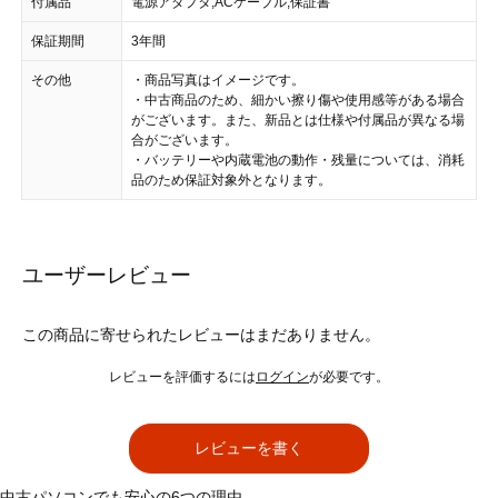
付属品
電源アダプタ,ACケーブル,保証書
保証期間
3年間
その他
・商品写真はイメージです。
・中古商品のため、細かい擦り傷や使用感等がある場合
がございます。また、新品とは仕様や付属品が異なる場
合がございます。
・バッテリーや内蔵電池の動作・残量については、消耗
品のため保証対象外となります。
ユーザーレビュー
この商品に寄せられたレビューはまだありません。
レビューを評価するには
ログイン
が必要です。
レビューを書く
中古パソコンでも安心の6つの理由