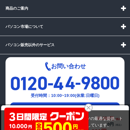
商品のご案内
パソコン市場について
パソコン販売以外のサービス
お問い合わせ
受付時間：10:00~19:00(休業:日曜日)
メールでの
DELL Latitude 5320 (第11世代Corei7）
お問い合わせはこちら
60,280円
商品価格(税込)
当サイトでは利用体験の向上およびコンテンツの最適な提供、ト
69,801円
0円
オプション小計価格(税込)
ラフィックの分析を目的としてCookieを使用しています。