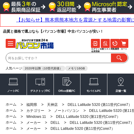
品質と価格で選ぶなら【パソコン市場】中古パソコンが安い！
ログイン
比較リスト
閲覧履歴
カート
会員登録
人気ページ
2020年以降（10世代前後）
メモリ16GB
ノートPC
デスクトップPC
Office搭載PC
モバイルPC
店舗一覧
ホーム
>
>
>
福岡県
天神店
DELL Latitude 5320 (第11世代Corei7）
ホーム
>
>
>
カテゴリー
ノートパソコン
DELL Latitude 5320 (第1
ホーム
>
>
Windows 11
DELL Latitude 5320 (第11世代Corei7）
ホーム
>
>
>
メーカー
DELL
DELL Latitude 5320 (第11世代Corei7）
ホーム
>
>
メーカー
DELL Latitude 5320 (第11世代Corei7）