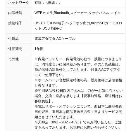
ネットワーク
有線：×,無線：○
内蔵機能
WEBカメラ,Bluetooth,スピーカー,タッチパネル,マイク
接続端子
USB 3.0,HDMI端子,ヘッドホン出力,microSDカードスロ
ット,USB Type-C
付属品
電源アダプタ,ACケーブル
保証期間
1年間
その他
※内蔵バッテリー・内蔵電池の動作・残量につきまして
は、消耗度合いに個体差があります。そのため残量は、
商品保証の対象外としております。付属のACアダプタ
にてご使用下さい。
※ホームページ台数限定特価の為、販売価格は店頭価格
と異なります。
※初回納品後30日以内であれば、万が一お気に召さない
場合、交換・返品を承ります【要事前連絡、返送料はお
客様負担】。
※電話サポートオプションについて、西日本は商品発送
日の翌日、東日本は商品発送日の翌々日よりサービス開
始とさせていただきます。
※天神店（092－982－4593）でもお問い合わせ・ご注
文を承っております。お気軽にお問い合わせください。