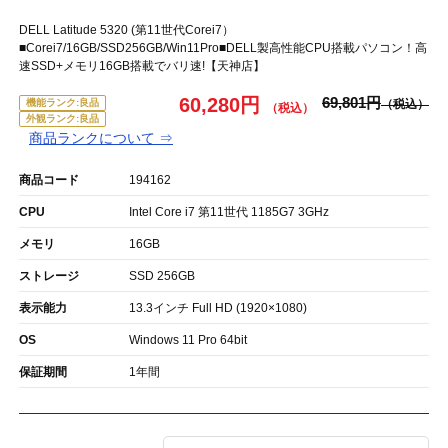
DELL Latitude 5320 (第11世代Corei7）
■Corei7/16GB/SSD256GB/Win11Pro■DELL製高性能CPU搭載パソコン！高
速SSD+メモリ16GB搭載でバリ速!【天神店】
60,280円
69,801円
機能ランク:良品
外観ランク:良品
商品ランクについて ⇒
商品コード
194162
CPU
Intel Core i7 第11世代 1185G7 3GHz
メモリ
16GB
ストレージ
SSD 256GB
表示能力
13.3インチ Full HD (1920×1080)
OS
Windows 11 Pro 64bit
保証期間
1年間