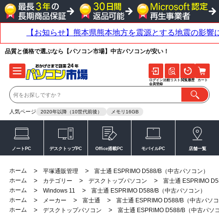
品質と価格で選ぶなら【パソコン市場】中古パソコンが安い！
ログイン
比較リスト
閲覧履歴
カート
会員登録
人気ページ
2020年以降（10世代前後）
メモリ16GB
ノートPC
デスクトップPC
Office搭載PC
モバイルPC
店舗一覧
ホーム
>
>
平塚通販管理
富士通 ESPRIMO D588/B（中古パソコン）
ホーム
>
>
>
カテゴリー
デスクトップパソコン
富士通 ESPRIMO 
ホーム
>
>
Windows 11
富士通 ESPRIMO D588/B（中古パソコン）
ホーム
>
>
>
メーカー
富士通
富士通 ESPRIMO D588/B（中古パソ
ホーム
>
>
デスクトップパソコン
富士通 ESPRIMO D588/B（中古パソ