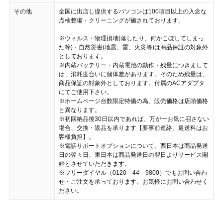
その他
全国に出店し提供するパソコンは100項目以上の入念な
点検整備・クリーニングが施されております。
※ウィルス・物理損壊(落したり、何かこぼしてしまっ
た等)・自然災害(地震、雷、火災等)は商品保証の対象外
としております。
※内蔵バッテリー・内蔵電池の動作・残量につきまして
は、消耗度合いに個体差があります。そのため残量は、
商品保証の対象外としております。付属のACアダプタ
にてご使用下さい。
※ホームページ台数限定特価の為、販売価格は店頭価格
と異なります。
※初回納品後30日以内であれば、万が一お気に召さない
場合、交換・返品を承ります【要事前連絡、返送料はお
客様負担】。
※電話サポートオプションについて、西日本は商品発送
日の翌々日、東日本は商品発送日の翌日よりサービス開
始とさせていただきます。
※フリーダイヤル（0120－44－9800）でもお問い合わ
せ・ご注文を承っております。お気軽にお問い合わせく
ださい。