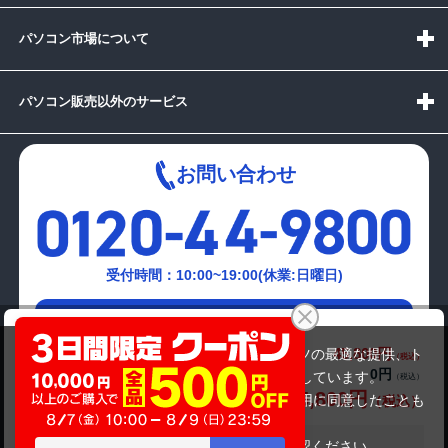
パソコン市場について
パソコン販売以外のサービス
お問い合わせ
受付時間：10:00~19:00(休業:日曜日)
メールでの
富士通 ESPRIMO D588/B（中古パソコン）
お問い合わせはこちら
45,800円
商品価格(税込)
当サイトでは利用体験の向上およびコンテンツの最適な提供、ト
0円
オプション小計価格(税込)
ラフィックの分析を目的としてCookieを使用しています。
45,800円
商品合計価格(税込)
サイトの閲覧を継続された場合、Cookieの利用に同意したことも
のといたします。
詳細については
プライバシーポリシー
をご確認ください。