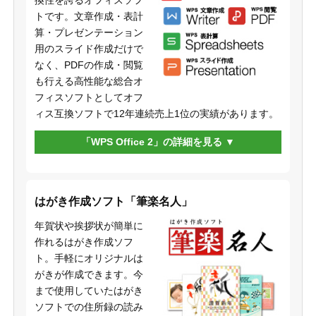
換性を誇るオフィスソフ
トです。文章作成・表計
算・プレゼンテーション
用のスライド作成だけで
なく、PDFの作成・閲覧
も行える高性能な総合オ
フィスソフトとしてオフ
ィス互換ソフトで12年連続売上1位の実績があります。
「WPS Office 2」の詳細を見る
はがき作成ソフト「筆楽名人」
年賀状や挨拶状が簡単に
作れるはがき作成ソフ
ト。手軽にオリジナルは
がきが作成できます。今
まで使用していたはがき
ソフトでの住所録の読み