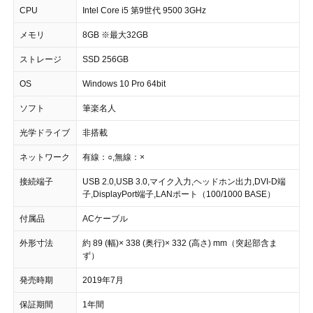
CPU
Intel Core i5 第9世代 9500 3GHz
メモリ
8GB ※最大32GB
ストレージ
SSD 256GB
OS
Windows 10 Pro 64bit
ソフト
筆楽名人
光学ドライブ
非搭載
ネットワーク
有線：○,無線：×
接続端子
USB 2.0,USB 3.0,マイク入力,ヘッドホン出力,DVI-D端
子,DisplayPort端子,LANポート（100/1000 BASE）
付属品
ACケーブル
外形寸法
約 89 (幅)× 338 (奥行)× 332 (高さ) mm（突起部含ま
ず）
発売時期
2019年7月
保証期間
1年間