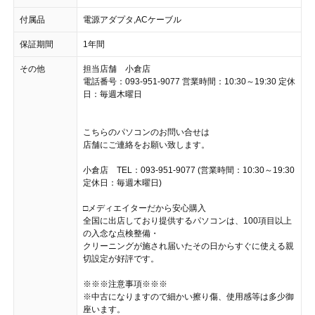
付属品
電源アダプタ,ACケーブル
保証期間
1年間
その他
担当店舗 小倉店
電話番号：093-951-9077 営業時間：10:30～19:30 定休
日：毎週木曜日
こちらのパソコンのお問い合せは
店舗にご連絡をお願い致します。
小倉店 TEL：093-951-9077 (営業時間：10:30～19:30
定休日：毎週木曜日)
□メディエイターだから安心購入
全国に出店しており提供するパソコンは、100項目以上
の入念な点検整備・
クリーニングが施され届いたその日からすぐに使える親
切設定が好評です。
※※※注意事項※※※
※中古になりますので細かい擦り傷、使用感等は多少御
座います。