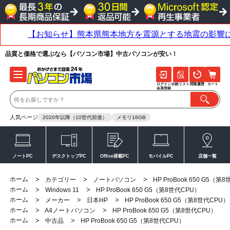
品質と価格で選ぶなら【パソコン市場】中古パソコンが安い！
ログイン
比較リスト
閲覧履歴
カート
会員登録
人気ページ
2020年以降（10世代前後）
メモリ16GB
ノートPC
デスクトップPC
Office搭載PC
モバイルPC
店舗一覧
ホーム
>
>
>
カテゴリー
ノートパソコン
HP ProBook 650 G5（第
ホーム
>
>
Windows 11
HP ProBook 650 G5（第8世代CPU）
ホーム
>
>
>
メーカー
日本HP
HP ProBook 650 G5（第8世代CPU）
ホーム
>
>
A4ノートパソコン
HP ProBook 650 G5（第8世代CPU）
ホーム
>
>
中古品
HP ProBook 650 G5（第8世代CPU）