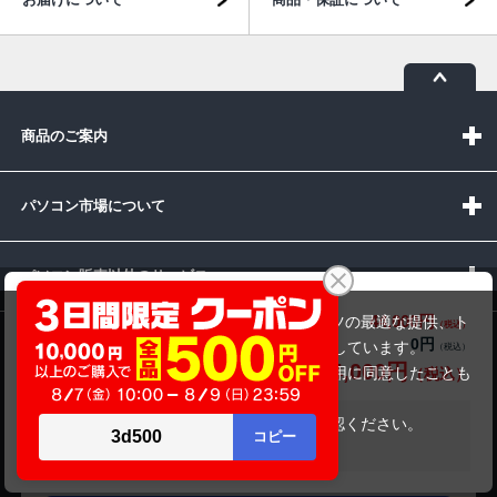
商品のご案内
パソコン市場について
パソコン販売以外のサービス
HP ProBook 650 G5（第8世代CPU）
44,000円
商品価格(税込)
当サイトでは利用体験の向上およびコンテンツの最適な提供、ト
0円
オプション小計価格(税込)
ラフィックの分析を目的としてCookieを使用しています。
お問い合わせ
44,000円
商品合計価格(税込)
サイトの閲覧を継続された場合、Cookieの利用に同意したことも
のといたします。
詳細については
プライバシーポリシー
をご確認ください。
在庫がありません
承諾する
受付時間：10:00~19:00(休業:日曜日)