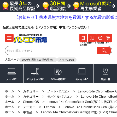
品質と価格で選ぶなら【パソコン市場】中古パソコンが安い！
ログイン
比較リスト
閲覧履歴
カート
会員登録
人気ページ
2020年以降（10世代前後）
メモリ16GB
ノートPC
デスクトップPC
Office搭載PC
モバイルPC
店舗一覧
ホーム
>
>
>
カテゴリー
ノートパソコン
Lenovo 14e ChromeBoo
ホーム
>
>
>
カテゴリー
モバイルパソコン
Lenovo 14e ChromeB
ホーム
>
>
ChromeOS
Lenovo 14e ChromeBook Gen3(第12世代CPU
ホーム
>
>
>
メーカー
Lenovo
Lenovo 14e ChromeBook Gen3(
ホーム
>
>
中古品
Lenovo 14e ChromeBook Gen3(第12世代CPU) Ch