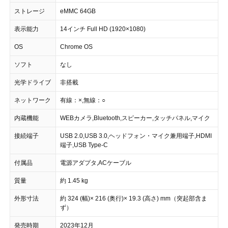
ストレージ
eMMC 64GB
表示能力
14インチ Full HD (1920×1080)
OS
Chrome OS
ソフト
なし
光学ドライブ
非搭載
ネットワーク
有線：×,無線：○
内蔵機能
WEBカメラ,Bluetooth,スピーカー,タッチパネル,マイク
接続端子
USB 2.0,USB 3.0,ヘッドフォン・マイク兼用端子,HDMI
端子,USB Type-C
付属品
電源アダプタ,ACケーブル
質量
約 1.45 kg
外形寸法
約 324 (幅)× 216 (奥行)× 19.3 (高さ) mm（突起部含ま
ず）
発売時期
2023年12月