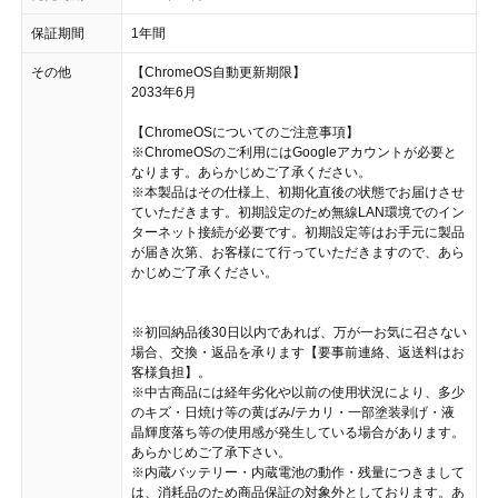
保証期間
1年間
その他
【ChromeOS自動更新期限】
2033年6月
【ChromeOSについてのご注意事項】
※ChromeOSのご利用にはGoogleアカウントが必要と
なります。あらかじめご了承ください。
※本製品はその仕様上、初期化直後の状態でお届けさせ
ていただきます。初期設定のため無線LAN環境でのイン
ターネット接続が必要です。初期設定等はお手元に製品
が届き次第、お客様にて行っていただきますので、あら
かじめご了承ください。
※初回納品後30日以内であれば、万が一お気に召さない
場合、交換・返品を承ります【要事前連絡、返送料はお
客様負担】。
※中古商品には経年劣化や以前の使用状況により、多少
のキズ・日焼け等の黄ばみ/テカリ・一部塗装剥げ・液
晶輝度落ち等の使用感が発生している場合があります。
あらかじめご了承下さい。
※内蔵バッテリー・内蔵電池の動作・残量につきまして
は、消耗品のため商品保証の対象外としております。あ