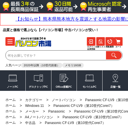
品質と価格で選ぶなら【パソコン市場】中古パソコンが安い！
ログイン
比較リスト
閲覧履歴
カート
会員登録
人気ページ
2020年以降（10世代前後）
メモリ16GB
ノートPC
デスクトップPC
Office搭載PC
モバイルPC
店舗一覧
ホーム
>
>
>
カテゴリー
ノートパソコン
Panasonic CF-LV9（第10
ホーム
>
>
Windows 11
Panasonic CF-LV9（第10世代Corei7）
ホーム
>
>
>
メーカー
Panasonic
Panasonic CF-LV9（第10世代Cor
ホーム
>
>
A4ノートパソコン
Panasonic CF-LV9（第10世代Corei7）
ホーム
>
>
中古品
Panasonic CF-LV9（第10世代Corei7）