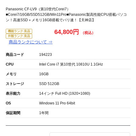
Panasonic CF-LV9（第10世代Corei7）
■Corei7/16GB/SSD512GB/Win11Pro■Panasonic製高性能CPU搭載パソコ
ン！高速SSD＋メモリ16GB搭載でバリ速！【天神店】
64,800円
機能ランク:良品
外観ランク:良品
商品ランクについて ⇒
商品コード
194223
CPU
Intel Core i7 第10世代 10810U 1.1GHz
メモリ
16GB
ストレージ
SSD 512GB
表示能力
14インチ Full HD (1920×1080)
OS
Windows 11 Pro 64bit
保証期間
1年間