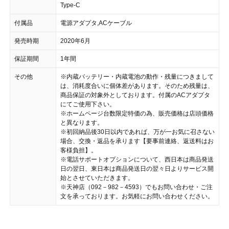
Type-C
付属品
電源アダプタ,ACケーブル
発売時期
2020年6月
保証期間
1年間
その他
※内蔵バッテリー・内蔵電池の動作・残量につきまして
は、消耗度合いに個体差があります。そのため残量は、
商品保証の対象外としております。付属のACアダプタ
にてご使用下さい。
※ホームページ台数限定特価の為、販売価格は店頭価格
と異なります。
※初回納品後30日以内であれば、万が一お気に召さない
場合、交換・返品を承ります【要事前連絡、返送料はお
客様負担】。
※電話サポートオプションについて、西日本は商品発送
日の翌日、東日本は商品発送日の翌々日よりサービス開
始とさせていただきます。
※天神店（092－982－4593）でもお問い合わせ・ご注
文を承っております。お気軽にお問い合わせください。