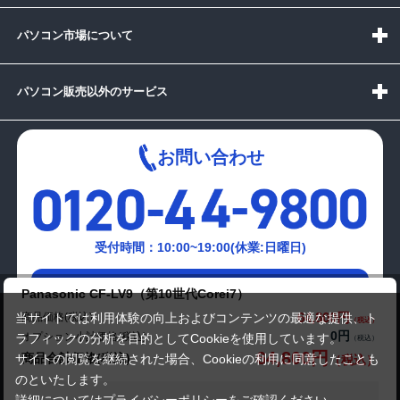
パソコン市場について
パソコン販売以外のサービス
お問い合わせ
受付時間：10:00~19:00(休業:日曜日)
メールでの
Panasonic CF-LV9（第10世代Corei7）
お問い合わせはこちら
64,800円
商品価格(税込)
当サイトでは利用体験の向上およびコンテンツの最適な提供、ト
0円
オプション小計価格(税込)
ラフィックの分析を目的としてCookieを使用しています。
64,800円
商品合計価格(税込)
サイトの閲覧を継続された場合、Cookieの利用に同意したことも
のといたします。