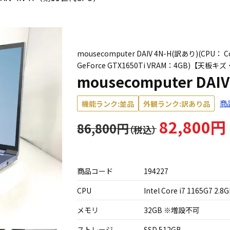
mousecomputer DAIV 4N-H(訳あり)(CPU： C
GeForce GTX1650Ti VRAM：4GB)【
mousecomputer DA
商
機能ランク:並品
外観ランク:訳あり品
82,800円
86,800円
商品コード
194227
CPU
Intel Core i7 1165G7 2.8
メモリ
32GB ※増設不可
ストレージ
SSD 512GB