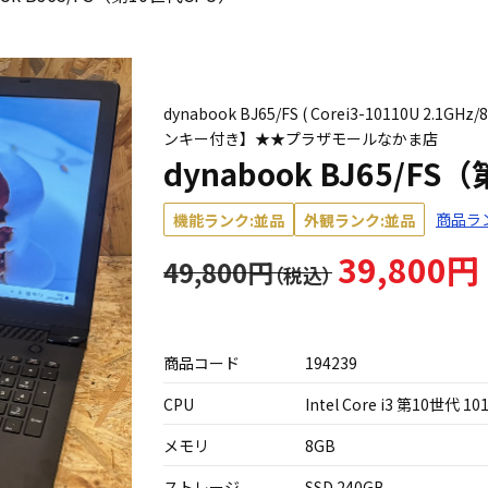
dynabook BJ65/FS ( Corei3-10110U 2
ンキー付き】★★プラザモールなかま店
dynabook BJ65/F
商品ラ
機能ランク:並品
外観ランク:並品
39,800円
49,800円
商品コード
194239
CPU
Intel Core i3 第10世代 10
メモリ
8GB
ストレージ
SSD 240GB