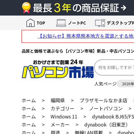
TOP
ノートPC
デスクトップP
品質と価格で選ぶなら【パソコン市場】新品・中古パソコ
人気ページ
2020
ホーム
>
福岡県
>
プラザモールなかま店
ホーム
>
カテゴリー
>
ノートパソコン
>
ホーム
>
Windows 11
>
dynabook BJ65
ホーム
>
メーカー
>
dynabook（旧東芝）
ホーム
>
用途
>
無線LAN搭載
>
dynab