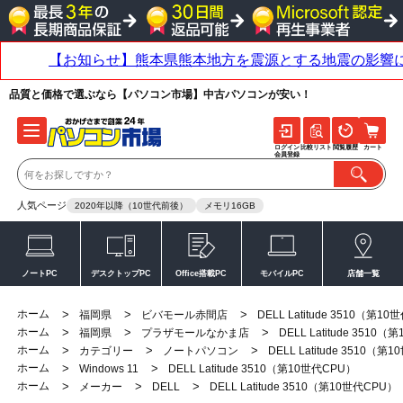
品質と価格で選ぶなら【パソコン市場】中古パソコンが安い！
ログイン
比較リスト
閲覧履歴
カート
会員登録
人気ページ
2020年以降（10世代前後）
メモリ16GB
ノートPC
デスクトップPC
Office搭載PC
モバイルPC
店舗一覧
ホーム
>
>
>
福岡県
ビバモール赤間店
DELL Latitude 3510（第1
ホーム
>
>
>
福岡県
プラザモールなかま店
DELL Latitude 3510
ホーム
>
>
>
カテゴリー
ノートパソコン
DELL Latitude 3510（第
ホーム
>
>
Windows 11
DELL Latitude 3510（第10世代CPU）
ホーム
>
>
>
メーカー
DELL
DELL Latitude 3510（第10世代CPU）