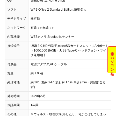
OS
Windows 11 Home 64bit
ソフト
WPS Office 2 Standard Edition,筆楽名人
光学ドライブ
非搭載
ネットワーク
有線：○,無線：○
内蔵機能
WEBカメラ,Bluetooth,テンキー
接続端子
USB 3.0,HDMI端子,microSDカードスロット,LANポート
（100/1000 BASE）,USB Type-C,ヘッドフォン・マイ
夏のパソコン祭
ク兼用端子
付属品
電源アダプタ,ACケーブル
質量
約 1.9 kg
外形寸法
約 361 (幅)× 247 (奥行)× 17.9 (高さ) mm（突起部含ま
ず）
発売時期
2020年5月
保証期間
1年間
その他
※ウィルス・物理損壊(落したり、何かこぼしてしまっ