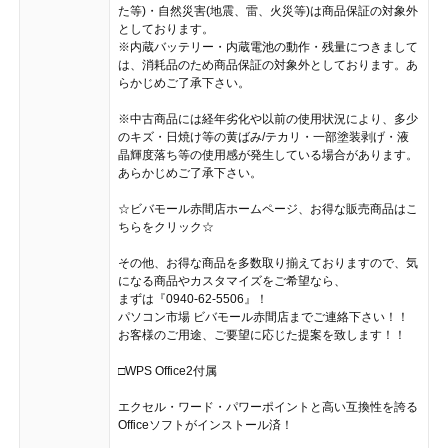
た等)・自然災害(地震、雷、火災等)は商品保証の対象外
としております。
※内蔵バッテリー・内蔵電池の動作・残量につきまして
は、消耗品のため商品保証の対象外としております。あ
らかじめご了承下さい。
※中古商品には経年劣化や以前の使用状況により、多少
のキズ・日焼け等の黄ばみ/テカリ・一部塗装剥げ・液
晶輝度落ち等の使用感が発生している場合があります。
あらかじめご了承下さい。
☆ビバモール赤間店ホームページ、お得な販売商品はこ
ちらをクリック☆
その他、お得な商品を多数取り揃えておりますので、気
になる商品やカスタマイズをご希望なら、
まずは『0940-62-5506』！
パソコン市場 ビバモール赤間店までご連絡下さい！！
お客様のご用途、ご要望に応じた提案を致します！！
□WPS Office2付属
エクセル・ワード・パワーポイントと高い互換性を誇る
Officeソフトがインストール済！