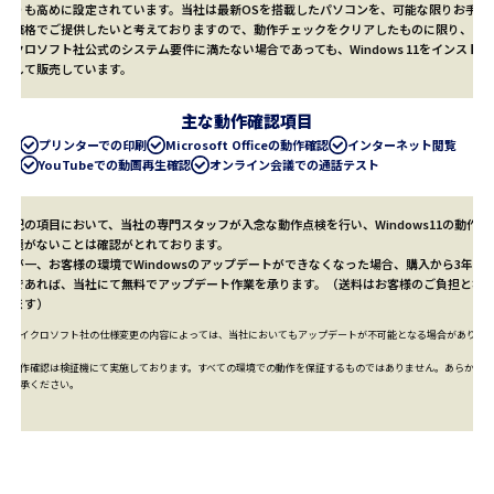
よりも高めに設定されています。当社は最新OSを搭載したパソコンを、可能な限りお手頃
な価格でご提供したいと考えておりますので、動作チェックをクリアしたものに限り、マ
イクロソフト社公式のシステム要件に満たない場合であっても、Windows 11をインストー
ルして販売しています。
主な動作確認項目
プリンターでの印刷
Microsoft Officeの動作確認
インターネット閲覧
YouTubeでの動画再生確認
オンライン会議での通話テスト
上記の項目において、当社の専門スタッフが入念な動作点検を行い、Windows11の動作に
問題がないことは確認がとれております。
万が一、お客様の環境でWindowsのアップデートができなくなった場合、購入から3年以
内であれば、当社にて
無料
でアップデート作業を承ります。（送料はお客様のご負担とな
ります）
※マイクロソフト社の仕様変更の内容によっては、当社においてもアップデートが不可能となる場合がありま
す。
※動作確認は検証機にて実施しております。すべての環境での動作を保証するものではありません。あらかじめ
ご了承ください。