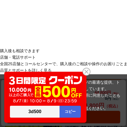
購入後も相談できます
店舗・電話サポート
全国25店舗とコールセンターで、購入後のご相談や操作のお困りごと
品質とサポートを詳しく見る
当サイトでは利用体験の向上およびコンテンツの最適な提供、ト
DELL Latitude 3510（第10世代CPU）
ラフィックの分析を目的としてCookieを使用しています。
44,800円
商品価格(税込)
サイトの閲覧を継続された場合、Cookieの利用に同意したことも
0円
オプション小計価格(税込)
のといたします。
44,800円
商品合計価格(税込)
おすすめパソコン特集
詳細については
プライバシーポリシー
をご確認ください。
承諾する
カートに入れる