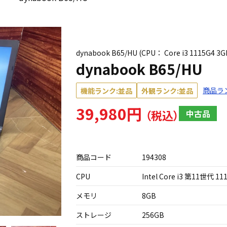
dynabook B65/HU (CPU： Core i3 111
dynabook B65/HU
商品ラ
機能ランク:並品
外観ランク:並品
39,980円
中古品
商品コード
194308
CPU
Intel Core i3 第11世代 11
メモリ
8GB
ストレージ
256GB