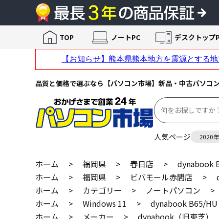
TOP
ノートPC
デスクトップP
品質と価格で選ぶなら【パソコン市場】新品・中古パソコ
人気ページ
2020
ホーム
>
福岡県
>
春日店
>
dynabook 
ホーム
>
福岡県
>
ビバモール赤間店
>
ホーム
>
カテゴリー
>
ノートパソコン
>
ホーム
>
Windows 11
>
dynabook B65/HU
ホーム
>
メーカー
>
dynabook（旧東芝）