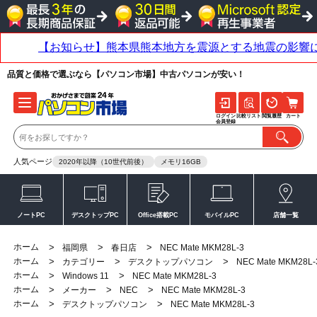
品質と価格で選ぶなら【パソコン市場】中古パソコンが安い！
ログイン
比較リスト
閲覧履歴
カート
会員登録
人気ページ
2020年以降（10世代前後）
メモリ16GB
ノートPC
デスクトップPC
Office搭載PC
モバイルPC
店舗一覧
ホーム
>
>
>
福岡県
春日店
NEC Mate MKM28L-3
ホーム
>
>
>
カテゴリー
デスクトップパソコン
NEC Mate MKM28L-
ホーム
>
>
Windows 11
NEC Mate MKM28L-3
ホーム
>
>
>
メーカー
NEC
NEC Mate MKM28L-3
ホーム
>
>
デスクトップパソコン
NEC Mate MKM28L-3