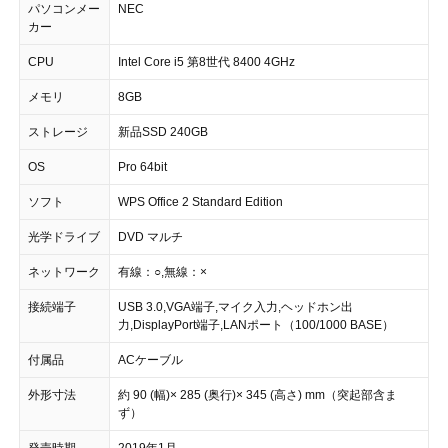
パソコンメー
NEC
カー
CPU
Intel Core i5 第8世代 8400 4GHz
メモリ
8GB
ストレージ
新品SSD 240GB
OS
Pro 64bit
ソフト
WPS Office 2 Standard Edition
光学ドライブ
DVD マルチ
ネットワーク
有線：○,無線：×
接続端子
USB 3.0,VGA端子,マイク入力,ヘッドホン出
力,DisplayPort端子,LANポート（100/1000 BASE）
付属品
ACケーブル
外形寸法
約 90 (幅)× 285 (奥行)× 345 (高さ) mm（突起部含ま
ず）