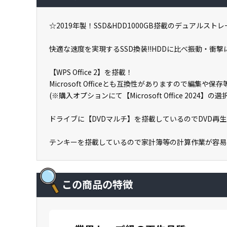
☆2019年製！SSD&HDD1000GB搭載のデュアルス
快適な速度を実現するSSD換装!!HDDに比べ振動・衝撃に
【WPS Office 2】を搭載！
Microsoft Officeとも互換性がありますので編集や
(※購入オプションにて【Microsoft Office 2024】
ドライブに【DVDマルチ】を搭載しているのでDVD再
テンキーを搭載しているので家計簿等の計算作業が容易
この商品の特徴