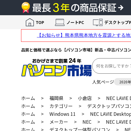
TOP
ノートPC
デスクトップP
品質と価格で選ぶなら【パソコン市場】新品・中古パソコ
人気ページ
2020
ホーム
>
福岡県
>
小倉店
>
NEC LAVI
ホーム
>
カテゴリー
>
デスクトップパソコ
ホーム
>
Windows 11
>
NEC LAVIE Desk
ホーム
>
メーカー
>
NEC
>
NEC LAVI
ホーム
>
デスクトップ一体型パソコン
>
NE