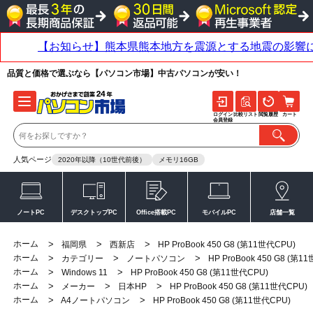
品質と価格で選ぶなら【パソコン市場】中古パソコンが安い！
ログイン
比較リスト
閲覧履歴
カート
会員登録
人気ページ
2020年以降（10世代前後）
メモリ16GB
ノートPC
デスクトップPC
Office搭載PC
モバイルPC
店舗一覧
ホーム
>
>
>
福岡県
西新店
HP ProBook 450 G8 (第11世代CPU)
ホーム
>
>
>
カテゴリー
ノートパソコン
HP ProBook 450 G8 (第1
ホーム
>
>
Windows 11
HP ProBook 450 G8 (第11世代CPU)
ホーム
>
>
>
メーカー
日本HP
HP ProBook 450 G8 (第11世代CPU)
ホーム
>
>
A4ノートパソコン
HP ProBook 450 G8 (第11世代CPU)