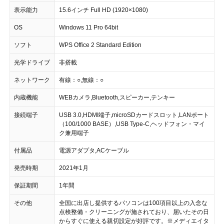
表示能力
15.6インチ Full HD (1920×1080)
OS
Windows 11 Pro 64bit
ソフト
WPS Office 2 Standard Edition
光学ドライブ
非搭載
ネットワーク
有線：○,無線：○
内蔵機能
WEBカメラ,Bluetooth,スピーカー,テンキー
接続端子
USB 3.0,HDMI端子,microSDカードスロット,LANポート
（100/1000 BASE）,USB Type-C,ヘッドフォン・マイ
ク兼用端子
付属品
電源アダプタ,ACケーブル
発売時期
2021年1月
保証期間
1年間
その他
全国に出店し提供するパソコンは100項目以上の入念な
点検整備・クリーニングが施されており、届いたその日
からすぐに使える親切設定が好評です。 ※メディエイタ