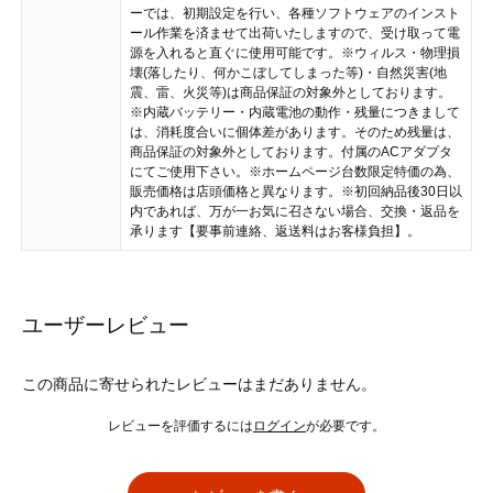
ーでは、初期設定を行い、各種ソフトウェアのインスト
ール作業を済ませて出荷いたしますので、受け取って電
源を入れると直ぐに使用可能です。 ※ウィルス・物理損
壊(落したり、何かこぼしてしまった等)・自然災害(地
震、雷、火災等)は商品保証の対象外としております。
※内蔵バッテリー・内蔵電池の動作・残量につきまして
は、消耗度合いに個体差があります。そのため残量は、
商品保証の対象外としております。付属のACアダプタ
にてご使用下さい。 ※ホームページ台数限定特価の為、
販売価格は店頭価格と異なります。 ※初回納品後30日以
内であれば、万が一お気に召さない場合、交換・返品を
承ります【要事前連絡、返送料はお客様負担】。
ユーザーレビュー
この商品に寄せられたレビューはまだありません。
レビューを評価するには
ログイン
が必要です。