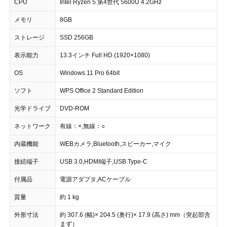
CPU
Intel Ryzen 5 第4世代 5600U 4.2GHz
メモリ
8GB
ストレージ
SSD 256GB
表示能力
13.3インチ Full HD (1920×1080)
OS
Windows 11 Pro 64bit
ソフト
WPS Office 2 Standard Edition
光学ドライブ
DVD-ROM
ネットワーク
有線：×,無線：○
内蔵機能
WEBカメラ,Bluetooth,スピーカー,マイク
接続端子
USB 3.0,HDMI端子,USB Type-C
付属品
電源アダプタ,ACケーブル
質量
約 1 kg
外形寸法
約 307.6 (幅)× 204.5 (奥行)× 17.9 (高さ) mm（突起部含
まず）