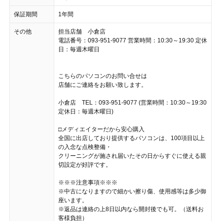
保証期間
1年間
その他
担当店舗 小倉店
電話番号：093-951-9077 営業時間：10:30～19:30 定休
日：毎週木曜日
こちらのパソコンのお問い合せは
店舗にご連絡をお願い致します。
小倉店 TEL：093-951-9077 (営業時間：10:30～19:30
定休日：毎週木曜日)
□メディエイターだから安心購入
全国に出店しており提供するパソコンは、100項目以上
の入念な点検整備・
クリーニングが施され届いたその日からすぐに使える親
切設定が好評です。
※※※注意事項※※※
※中古になりますので細かい擦り傷、使用感等は多少御
座います。
※返品は連絡の上8日以内なら開封後でも可。（送料お
客様負担）