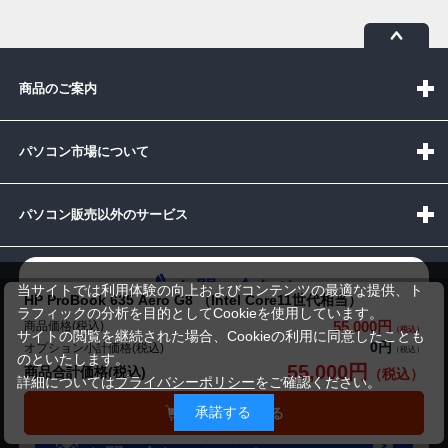
商品のご案内
パソコン市場について
パソコン販売以外のサービス
お問い合わせ
当サイトでは利用体験の向上およびコンテンツの最適な提供、ト
HP ProBook 635 Aero G8 （Intel Core11世代相当）
ラフィックの分析を目的としてCookieを使用しています。
55,000円
商品価格(税込)
サイトの閲覧を継続された場合、Cookieの利用に同意したことも
0円
オプション小計価格(税込)
のといたします。
55,000円
商品合計価格(税込)
詳細については
プライバシーポリシー
をご確認ください。
受付時間：10:00~19:00(休業:日曜日)
承諾する
カートに入れる
メールでの