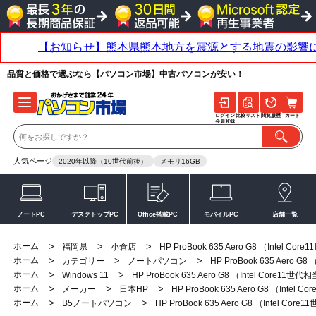
品質と価格で選ぶなら【パソコン市場】中古パソコンが安い！
ログイン
比較リスト
閲覧履歴
カート
会員登録
人気ページ
2020年以降（10世代前後）
メモリ16GB
ノートPC
デスクトップPC
Office搭載PC
モバイルPC
店舗一覧
ホーム
>
>
>
福岡県
小倉店
HP ProBook 635 Aero G8 （Intel Co
ホーム
>
>
>
カテゴリー
ノートパソコン
HP ProBook 635 Aero G8
ホーム
>
>
Windows 11
HP ProBook 635 Aero G8 （Intel Core11世代
ホーム
>
>
>
メーカー
日本HP
HP ProBook 635 Aero G8 （Intel 
ホーム
>
>
B5ノートパソコン
HP ProBook 635 Aero G8 （Intel Cor