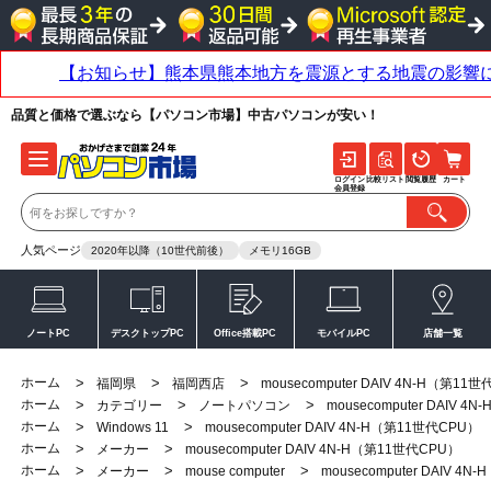
品質と価格で選ぶなら【パソコン市場】中古パソコンが安い！
ログイン
比較リスト
閲覧履歴
カート
会員登録
人気ページ
2020年以降（10世代前後）
メモリ16GB
ノートPC
デスクトップPC
Office搭載PC
モバイルPC
店舗一覧
ホーム
>
>
>
福岡県
福岡西店
mousecomputer DAIV 4N-H（第11
ホーム
>
>
>
カテゴリー
ノートパソコン
mousecomputer DAIV 
ホーム
>
>
Windows 11
mousecomputer DAIV 4N-H（第11世代CPU）
ホーム
>
>
メーカー
mousecomputer DAIV 4N-H（第11世代CPU）
ホーム
>
>
>
メーカー
mouse computer
mousecomputer DAIV 4