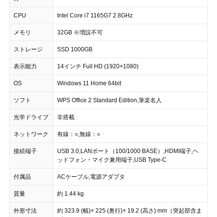
CPU
Intel Core i7 1165G7 2.8GHz
メモリ
32GB ※増設不可
ストレージ
SSD 1000GB
表示能力
14インチ Full HD (1920×1080)
OS
Windows 11 Home 64bit
ソフト
WPS Office 2 Standard Edition,筆楽名人
光学ドライブ
非搭載
ネットワーク
有線：○,無線：○
接続端子
USB 3.0,LANポート（100/1000 BASE）,HDMI端子,ヘ
ッドフォン・マイク兼用端子,USB Type-C
付属品
ACケーブル,電源アダプタ
質量
約 1.44 kg
外形寸法
約 323.9 (幅)× 225 (奥行)× 19.2 (高さ) mm（突起部含ま