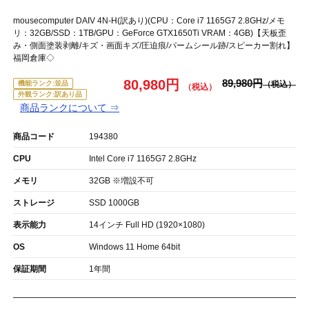
mousecomputer DAIV 4N-H(訳あり)(CPU：Core i7 1165G7 2.8GHz/メモ
リ：32GB/SSD：1TB/GPU：GeForce GTX1650Ti VRAM：4GB)【天板歪
み・側面塗装剥離/キズ・画面キズ/圧迫痕/パームシール跡/スピーカー割れ】
福岡倉庫◇
80,980円
89,980円
機能ランク:並品
外観ランク:訳あり品
商品ランクについて ⇒
商品コード
194380
CPU
Intel Core i7 1165G7 2.8GHz
メモリ
32GB ※増設不可
ストレージ
SSD 1000GB
表示能力
14インチ Full HD (1920×1080)
OS
Windows 11 Home 64bit
保証期間
1年間