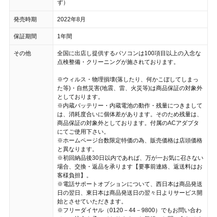
ず）
発売時期
2022年8月
保証期間
1年間
その他
全国に出店し提供するパソコンは100項目以上の入念な
点検整備・クリーニングが施されております。
※ウィルス・物理損壊(落したり、何かこぼしてしまっ
た等)・自然災害(地震、雷、火災等)は商品保証の対象外
としております。
※内蔵バッテリー・内蔵電池の動作・残量につきまして
は、消耗度合いに個体差があります。そのため残量は、
商品保証の対象外としております。付属のACアダプタ
にてご使用下さい。
※ホームページ台数限定特価の為、販売価格は店頭価格
と異なります。
※初回納品後30日以内であれば、万が一お気に召さない
場合、交換・返品を承ります【要事前連絡、返送料はお
客様負担】。
※電話サポートオプションについて、西日本は商品発送
日の翌日、東日本は商品発送日の翌々日よりサービス開
始とさせていただきます。
※フリーダイヤル（0120－44－9800）でもお問い合わ