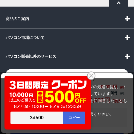
商品のご案内
パソコン市場について
パソコン販売以外のサービス
お問い合わせ
mousecomputer DAIV 4N-H（第11世代CPU）
80,980円
商品価格(税込)
当サイトでは利用体験の向上およびコンテンツの最適な提供、ト
89,980円
0円
オプション小計価格(税込)
ラフィックの分析を目的としてCookieを使用しています。
80,980円
商品合計価格(税込)
サイトの閲覧を継続された場合、Cookieの利用に同意したことも
のといたします。
受付時間：10:00~19:00(休業:日曜日)
詳細については
プライバシーポリシー
をご確認ください。
在庫がありません
メールでの
承諾する
お問い合わせはこちら