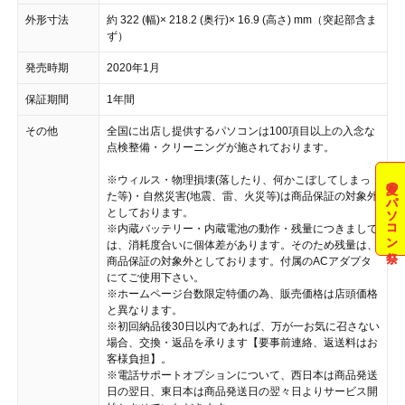
外形寸法
約 322 (幅)× 218.2 (奥行)× 16.9 (高さ) mm（突起部含ま
ず）
発売時期
2020年1月
保証期間
1年間
その他
全国に出店し提供するパソコンは100項目以上の入念な
点検整備・クリーニングが施されております。
※ウィルス・物理損壊(落したり、何かこぼしてしまっ
夏のパソコン祭
た等)・自然災害(地震、雷、火災等)は商品保証の対象外
としております。
※内蔵バッテリー・内蔵電池の動作・残量につきまして
は、消耗度合いに個体差があります。そのため残量は、
商品保証の対象外としております。付属のACアダプタ
にてご使用下さい。
※ホームページ台数限定特価の為、販売価格は店頭価格
と異なります。
※初回納品後30日以内であれば、万が一お気に召さない
場合、交換・返品を承ります【要事前連絡、返送料はお
客様負担】。
※電話サポートオプションについて、西日本は商品発送
日の翌日、東日本は商品発送日の翌々日よりサービス開