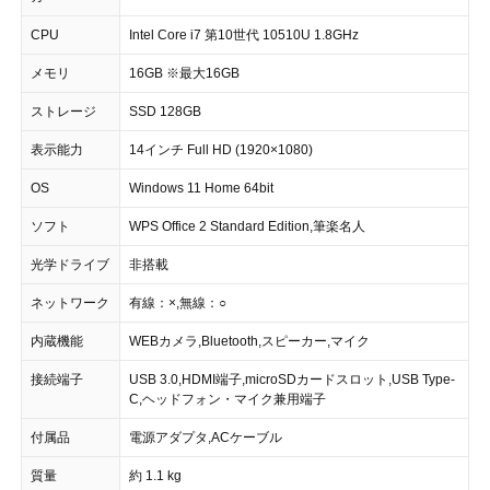
CPU
Intel Core i7 第10世代 10510U 1.8GHz
メモリ
16GB ※最大16GB
ストレージ
SSD 128GB
表示能力
14インチ Full HD (1920×1080)
OS
Windows 11 Home 64bit
ソフト
WPS Office 2 Standard Edition,筆楽名人
光学ドライブ
非搭載
ネットワーク
有線：×,無線：○
内蔵機能
WEBカメラ,Bluetooth,スピーカー,マイク
接続端子
USB 3.0,HDMI端子,microSDカードスロット,USB Type-
C,ヘッドフォン・マイク兼用端子
付属品
電源アダプタ,ACケーブル
質量
約 1.1 kg