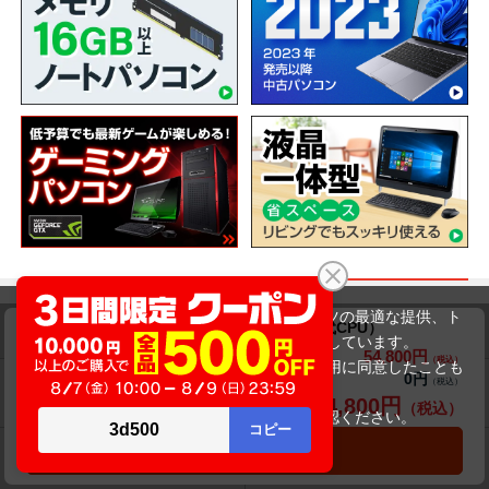
ショッピングガイド
当サイトでは利用体験の向上およびコンテンツの最適な提供、ト
mouse computer MPro-NB410Z（第10世代CPU）
ラフィックの分析を目的としてCookieを使用しています。
54,800円
商品価格(税込)
56,800円
サイトの閲覧を継続された場合、Cookieの利用に同意したことも
0円
オプション小計価格(税込)
のといたします。
送料について
交換・返品について
54,800円
商品合計価格(税込)
詳細については
プライバシーポリシー
をご確認ください。
承諾する
カートに入れる
お届けについて
商品・保証について