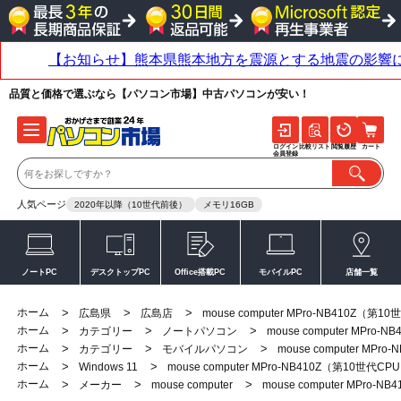
品質と価格で選ぶなら【パソコン市場】中古パソコンが安い！
ログイン
比較リスト
閲覧履歴
カート
会員登録
人気ページ
2020年以降（10世代前後）
メモリ16GB
ノートPC
デスクトップPC
Office搭載PC
モバイルPC
店舗一覧
ホーム
>
>
>
広島県
広島店
mouse computer MPro-NB410Z（第1
ホーム
>
>
>
カテゴリー
ノートパソコン
mouse computer MPro
ホーム
>
>
>
カテゴリー
モバイルパソコン
mouse computer MPr
ホーム
>
>
Windows 11
mouse computer MPro-NB410Z（第10世代CP
ホーム
>
>
>
メーカー
mouse computer
mouse computer MPro-