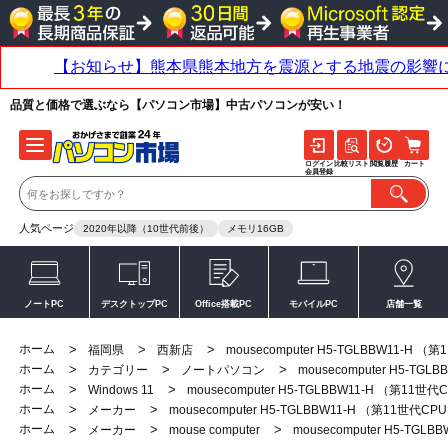
品質と価格で選ぶなら【パソコン市場】中古パソコンが安い！
ログイン
比較リスト
閲覧履歴
カート
会員登録
人気ページ
2020年以降（10世代前後）
メモリ16GB
ノートPC
デスクトップPC
Office搭載PC
モバイルPC
店舗一覧
ホーム
>
>
>
福岡県
西新店
mousecomputer H5-TGLBBW11-H （
ホーム
>
>
>
カテゴリー
ノートパソコン
mousecomputer H5-TG
ホーム
>
>
Windows 11
mousecomputer H5-TGLBBW11-H （第11世代
ホーム
>
>
メーカー
mousecomputer H5-TGLBBW11-H （第11世代CP
ホーム
>
>
>
メーカー
mouse computer
mousecomputer H5-TGL