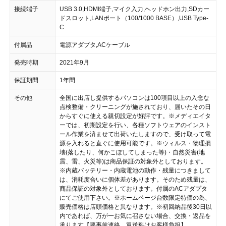
接続端子
USB 3.0,HDMI端子,マイク入力,ヘッドホン出力,SDカー
ドスロット,LANポート（100/1000 BASE）,USB Type-
C
付属品
電源アダプタ,ACケーブル
発売時期
2021年9月
保証期間
1年間
その他
全国に出店し提供するパソコンは100項目以上の入念な
点検整備・クリーニングが施されており、届いたその日
からすぐに使える親切設定が好評です。 ※メディエイタ
ーでは、初期設定を行い、各種ソフトウェアのインスト
ール作業を済ませて出荷いたしますので、受け取って電
源を入れると直ぐに使用可能です。 ※ウィルス・物理損
壊(落したり、何かこぼしてしまった等)・自然災害(地
震、雷、火災等)は商品保証の対象外としております。
※内蔵バッテリー・内蔵電池の動作・残量につきまして
は、消耗度合いに個体差があります。そのため残量は、
商品保証の対象外としております。付属のACアダプタ
にてご使用下さい。 ※ホームページ台数限定特価の為、
販売価格は店頭価格と異なります。 ※初回納品後30日以
内であれば、万が一お気に召さない場合、交換・返品を
承ります【要事前連絡、返送料はお客様負担】。