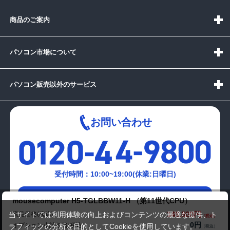
商品のご案内
パソコン市場について
パソコン販売以外のサービス
お問い合わせ
受付時間：10:00~19:00(休業:日曜日)
メールでの
mousecomputer H5-TGLBBW11-H （第11世代CPU）
お問い合わせはこちら
149,800円
商品価格(税込)
当サイトでは利用体験の向上およびコンテンツの最適な提供、ト
0円
オプション小計価格(税込)
ラフィックの分析を目的としてCookieを使用しています。