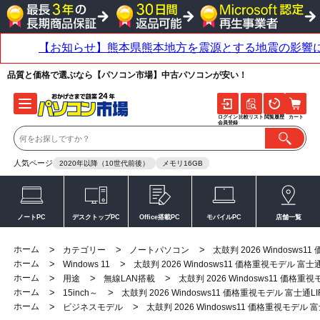
品質と価格で選ぶなら【パソコン市場】中古パソコンが安い！
ログイン
比較リスト
閲覧履歴
カート
会員登録
人気ページ
2020年以降（10世代前後）
メモリ16GB
ノートPC
デスクトップPC
Office搭載PC
モバイルPC
店舗一覧
ホーム
>
>
>
カテゴリー
ノートパソコン
太鼓判 2026 Windosws11
ホーム
>
>
Windows 11
太鼓判 2026 Windosws11 価格重視モデル 富士通LIF
ホーム
>
>
>
用途
無線LAN搭載
太鼓判 2026 Windosws11 価格重視モデ
ホーム
>
>
15inch～
太鼓判 2026 Windosws11 価格重視モデル 富士通LIFEB
ホーム
>
>
ビジネスモデル
太鼓判 2026 Windosws11 価格重視モデル 富士通L