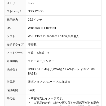
メモリ
8GB
ストレージ
SSD 128GB
表示能力
15.6インチ
OS
Windows 11 Pro 64bit
ソフト
WPS Office 2 Standard Edition,筆楽名人
光学ドライブ
非搭載
ネットワーク
有線：○,無線：○
内蔵機能
スピーカー,テンキー
接続端子
USB 2.0,HDMI端子,VGA端子,LANポート（100/1000
BASE）
付属品
電源アダプタ,ACケーブル,保証書
保証期間
3年間
その他
・商品写真はイメージです。
・中古商品のため、細かい擦り傷や使用感等がある場合