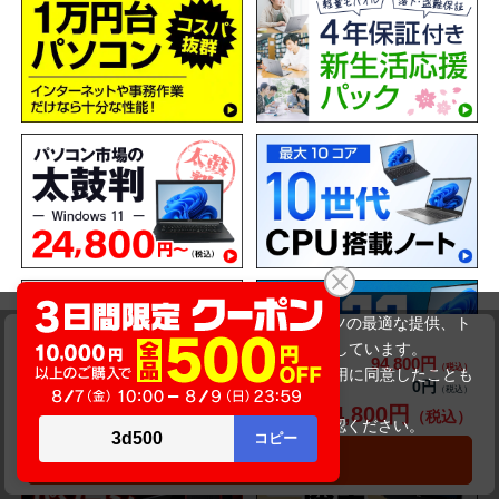
当サイトでは利用体験の向上およびコンテンツの最適な提供、ト
DELL Vostro 3500（第11世代CPU）
ラフィックの分析を目的としてCookieを使用しています。
94,800円
商品価格(税込)
サイトの閲覧を継続された場合、Cookieの利用に同意したことも
0円
オプション小計価格(税込)
のといたします。
94,800円
商品合計価格(税込)
詳細については
プライバシーポリシー
をご確認ください。
承諾する
カートに入れる