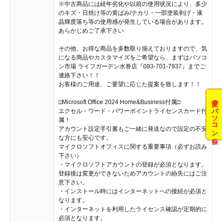
※中古商品には経年劣化や以前の使用状況により、多少
のキズ・日焼け等の黄ばみ/テカリ・一部塗装剥げ・液
晶輝度落ち等の使用感が発生している場合があります。
あらかじめご了承下さい
その他、お得な商品を多数取り揃えておりますので、気
になる商品やカスタマイズをご希望なら、まずはパソコ
ン市場 ライフガーデン水巻店『093-701-7937』までご
連絡下さい！！
お客様のご用途、ご要望に応じた提案を致します！！
夏のパソコン祭
□Microsoft Office 2024 Home&Business付属□
エクセル・ワード・パワーポイントライセンスカード付
属！
アカウント設定手引書もご一緒に発送なので設定の不安
な方にも安心です。
マイクロソフトオフィスに関する重要事項（必ずお読み
下さい）
・マイクロソフトアカウントの登録が必須となります。
登録後は変更ができないためアカウントの紛失にはご注
意下さい。
・インストール時にはインターネットへの接続が必須と
なります。
・インターネットを利用したライセンス確認が定期的に
必須となります。