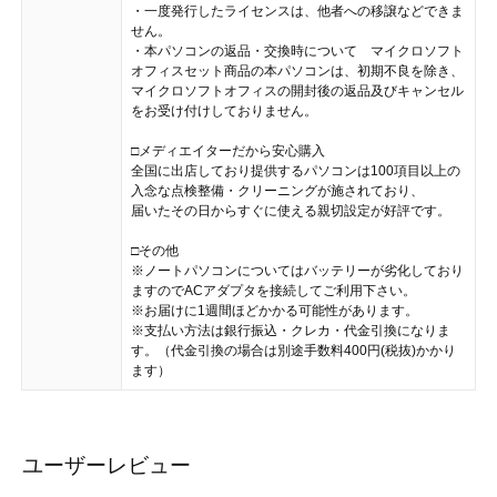
・一度発行したライセンスは、他者への移譲などできま
せん。
・本パソコンの返品・交換時について マイクロソフト
オフィスセット商品の本パソコンは、初期不良を除き、
マイクロソフトオフィスの開封後の返品及びキャンセル
をお受け付けしておりません。
□メディエイターだから安心購入
全国に出店しており提供するパソコンは100項目以上の
入念な点検整備・クリーニングが施されており、
届いたその日からすぐに使える親切設定が好評です。
□その他
※ノートパソコンについてはバッテリーが劣化しており
ますのでACアダプタを接続してご利用下さい。
※お届けに1週間ほどかかる可能性があります。
※支払い方法は銀行振込・クレカ・代金引換になりま
す。（代金引換の場合は別途手数料400円(税抜)かかり
ます）
ユーザーレビュー