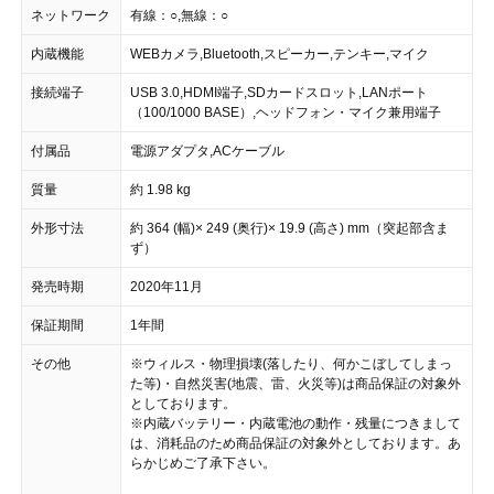
ネットワーク
有線：○,無線：○
内蔵機能
WEBカメラ,Bluetooth,スピーカー,テンキー,マイク
接続端子
USB 3.0,HDMI端子,SDカードスロット,LANポート
（100/1000 BASE）,ヘッドフォン・マイク兼用端子
付属品
電源アダプタ,ACケーブル
質量
約 1.98 kg
外形寸法
約 364 (幅)× 249 (奥行)× 19.9 (高さ) mm（突起部含ま
ず）
発売時期
2020年11月
保証期間
1年間
その他
※ウィルス・物理損壊(落したり、何かこぼしてしまっ
た等)・自然災害(地震、雷、火災等)は商品保証の対象外
としております。
※内蔵バッテリー・内蔵電池の動作・残量につきまして
は、消耗品のため商品保証の対象外としております。あ
らかじめご了承下さい。