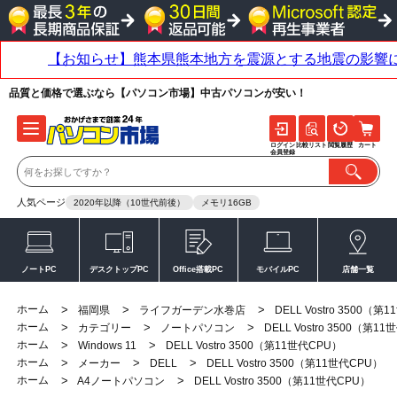
品質と価格で選ぶなら【パソコン市場】中古パソコンが安い！
ログイン
比較リスト
閲覧履歴
カート
会員登録
人気ページ
2020年以降（10世代前後）
メモリ16GB
ノートPC
デスクトップPC
Office搭載PC
モバイルPC
店舗一覧
ホーム
>
>
>
福岡県
ライフガーデン水巻店
DELL Vostro 3500（第
ホーム
>
>
>
カテゴリー
ノートパソコン
DELL Vostro 3500（第1
ホーム
>
>
Windows 11
DELL Vostro 3500（第11世代CPU）
ホーム
>
>
>
メーカー
DELL
DELL Vostro 3500（第11世代CPU）
ホーム
>
>
A4ノートパソコン
DELL Vostro 3500（第11世代CPU）