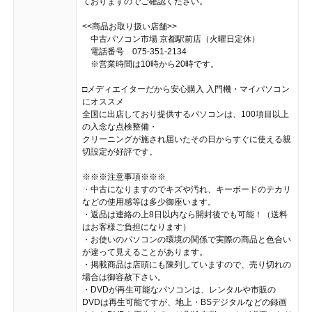
ておりますのでご確認ください。
<<商品お取り扱い店舗>>
中古パソコン市場 京都駅前店（火曜日定休）
電話番号 075-351-2134
※営業時間は10時から20時です。
□メディエイターだから安心購入 入門機・マイパソコン
にオススメ
全国に出店しており提供するパソコンは、100項目以上
の入念な点検整備・
クリーニングが施され届いたその日からすぐに使える親
切設定が好評です。
※※※注意事項※※※
・中古になりますのでキズや汚れ、キーボードのテカリ
などの使用感等は多少御座います。
・返品は連絡の上8日以内なら開封後でも可能！（送料
はお客様ご負担になります）
・お使いのパソコンの環境の関係で実際の商品と色合い
が違って見えることがあります。
・掲載商品は店頭にも陳列していますので、売り切れの
場合は御容赦下さい。
・DVDが再生可能なパソコンは、レンタルや市販の
DVDは再生可能ですが、地上・BSデジタルなどの録画