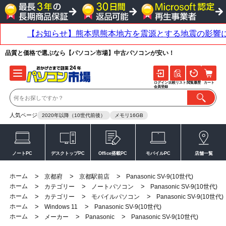
品質と価格で選ぶなら【パソコン市場】中古パソコンが安い！
ログイン
比較リスト
閲覧履歴
カート
会員登録
人気ページ
2020年以降（10世代前後）
メモリ16GB
ノートPC
デスクトップPC
Office搭載PC
モバイルPC
店舗一覧
ホーム
>
>
>
京都府
京都駅前店
Panasonic SV-9(10世代)
ホーム
>
>
>
カテゴリー
ノートパソコン
Panasonic SV-9(10世代)
ホーム
>
>
>
カテゴリー
モバイルパソコン
Panasonic SV-9(10世代)
ホーム
>
>
Windows 11
Panasonic SV-9(10世代)
ホーム
>
>
>
メーカー
Panasonic
Panasonic SV-9(10世代)