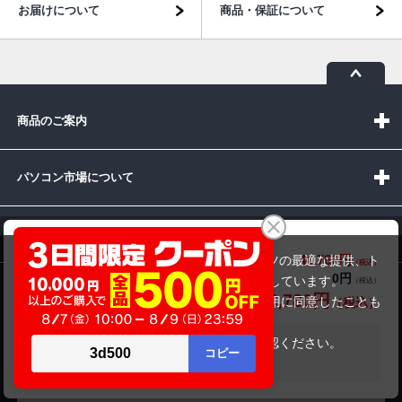
お届けについて
商品・保証について
商品のご案内
パソコン市場について
パソコン販売以外のサービス
Panasonic SV-9(10世代)
44,780円
商品価格(税込)
当サイトでは利用体験の向上およびコンテンツの最適な提供、ト
0円
オプション小計価格(税込)
ラフィックの分析を目的としてCookieを使用しています。
お問い合わせ
44,780円
商品合計価格(税込)
サイトの閲覧を継続された場合、Cookieの利用に同意したことも
のといたします。
詳細については
プライバシーポリシー
をご確認ください。
在庫がありません
承諾する
受付時間：10:00~19:00(休業:日曜日)