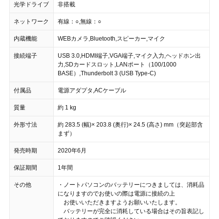
光学ドライブ
非搭載
ネットワーク
有線：○,無線：○
内蔵機能
WEBカメラ,Bluetooth,スピーカー,マイク
接続端子
USB 3.0,HDMI端子,VGA端子,マイク入力,ヘッドホン出
力,SDカードスロット,LANポート（100/1000
BASE）,Thunderbolt 3 (USB Type-C)
付属品
電源アダプタ,ACケーブル
質量
約 1 kg
外形寸法
約 283.5 (幅)× 203.8 (奥行)× 24.5 (高さ) mm（突起部含
まず）
発売時期
2020年6月
保証期間
1年間
その他
・ノートパソコンのバッテリーにつきましては、消耗品
になりますのでお使いの際は電源に接続の上
お使いいただきますようお願いいたします。
バッテリーが完全に消耗している場合はその旨表記し