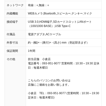
ネットワーク
有線：○,無線：○
内蔵機能
WEBカメラ,Bluetooth,スピーカー,テンキー,マイク
接続端子
USB 3.0,HDMI端子,SDカードスロット,LANポート
（100/1000 BASE）,USB Type-C
付属品
電源アダプタ,ACケーブル
外形寸法
約 - (幅)× - (奥行)× - (高さ) mm（突起部含まず）
保証期間
1年間
その他
担当店舗 小倉店
電話番号：093-951-9077 営業時間：10:30～19:30 定休
日：毎週木曜日
こちらのパソコンのお問い合せは
店舗にご連絡をお願い致します。
小倉店 TEL：093-951-9077 (営業時間：10:30～19:30
定休日：毎週木曜日)