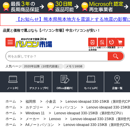
品質と価格で選ぶなら【パソコン市場】中古パソコンが安い！
ログイン
比較リスト
閲覧履歴
カート
会員登録
人気ページ
2020年以降（10世代前後）
メモリ16GB
ノートPC
デスクトップPC
Office搭載PC
モバイルPC
店舗一覧
ホーム
>
>
>
福岡県
小倉店
Lenovo ideapad 330-15IKB（第8世代C
ホーム
>
>
>
カテゴリー
ノートパソコン
Lenovo ideapad 330-1
ホーム
>
>
Windows 11
Lenovo ideapad 330-15IKB（第8世代CPU）
ホーム
>
>
>
メーカー
Lenovo
Lenovo ideapad 330-15IKB（第8
ホーム
>
>
A4ノートパソコン
Lenovo ideapad 330-15IKB（第8世代CP