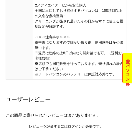
□メディエイターだから安心購入
全国に出店しており提供するパソコンは、100項目以上
の入念な点検整備・
クリーニングが施され届いたその日からすぐに使える親
切設定が好評です。
※※※注意事項※※※
※中古になりますので細かい擦り傷、使用感等は多少御
座います。
※返品は連絡の上8日以内なら開封後でも可。（送料お
客様負担）
夏のパソコン祭
※店頭でも同時販売を行っております。売り切れの場合
はご了承ください
※ノートパソコンのバッテリーは保証対応外です。
ユーザーレビュー
この商品に寄せられたレビューはまだありません。
レビューを評価するには
ログイン
が必要です。