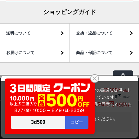
ショッピングガイド
送料について
交換・返品について
お届けについて
商品・保証について
Lenovo ideapad 330-15IKB（第8世代CPU）
23,100円
商品価格(税込)
当サイトでは利用体験の向上およびコンテンツの最適な提供、ト
商品のご案内
0円
オプション小計価格(税込)
ラフィックの分析を目的としてCookieを使用しています。
23,100円
商品合計価格(税込)
サイトの閲覧を継続された場合、Cookieの利用に同意したことも
パソコン市場について
のといたします。
詳細については
プライバシーポリシー
をご確認ください。
在庫がありません
承諾する
パソコン販売以外のサービス