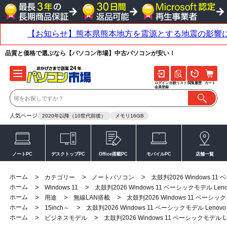
品質と価格で選ぶなら【パソコン市場】中古パソコンが安い！
ログイン
比較リスト
閲覧履歴
カート
会員登録
人気ページ
2020年以降（10世代前後）
メモリ16GB
ノートPC
デスクトップPC
Office搭載PC
モバイルPC
店舗一覧
ホーム
>
>
>
カテゴリー
ノートパソコン
太鼓判2026 Windows 11 
ホーム
>
>
Windows 11
太鼓判2026 Windows 11 ベーシックモデル Lenovo
ホーム
>
>
>
用途
無線LAN搭載
太鼓判2026 Windows 11 ベーシックモデ
ホーム
>
>
15inch～
太鼓判2026 Windows 11 ベーシックモデル Lenovo L5
ホーム
>
>
ビジネスモデル
太鼓判2026 Windows 11 ベーシックモデル Leno