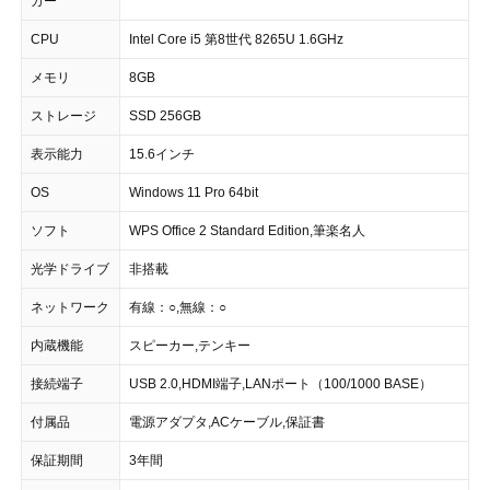
カー
CPU
Intel Core i5 第8世代 8265U 1.6GHz
メモリ
8GB
ストレージ
SSD 256GB
表示能力
15.6インチ
OS
Windows 11 Pro 64bit
ソフト
WPS Office 2 Standard Edition,筆楽名人
光学ドライブ
非搭載
ネットワーク
有線：○,無線：○
内蔵機能
スピーカー,テンキー
接続端子
USB 2.0,HDMI端子,LANポート（100/1000 BASE）
付属品
電源アダプタ,ACケーブル,保証書
保証期間
3年間