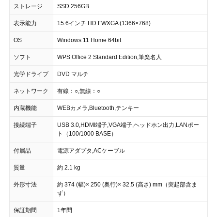
ストレージ
SSD 256GB
表示能力
15.6インチ HD FWXGA (1366×768)
OS
Windows 11 Home 64bit
ソフト
WPS Office 2 Standard Edition,筆楽名人
光学ドライブ
DVD マルチ
ネットワーク
有線：○,無線：○
内蔵機能
WEBカメラ,Bluetooth,テンキー
接続端子
USB 3.0,HDMI端子,VGA端子,ヘッドホン出力,LANポー
ト（100/1000 BASE）
付属品
電源アダプタ,ACケーブル
質量
約 2.1 kg
外形寸法
約 374 (幅)× 250 (奥行)× 32.5 (高さ) mm（突起部含ま
ず）
保証期間
1年間