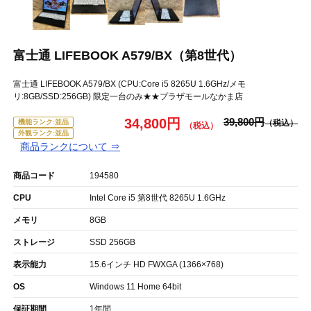
富士通 LIFEBOOK A579/BX（第8世代）
富士通 LIFEBOOK A579/BX (CPU:Core i5 8265U 1.6GHz/メモ
リ:8GB/SSD:256GB) 限定一台のみ★★プラザモールなかま店
34,800円
39,800円
機能ランク:並品
外観ランク:並品
商品ランクについて ⇒
商品コード
194580
CPU
Intel Core i5 第8世代 8265U 1.6GHz
メモリ
8GB
ストレージ
SSD 256GB
表示能力
15.6インチ HD FWXGA (1366×768)
OS
Windows 11 Home 64bit
保証期間
1年間