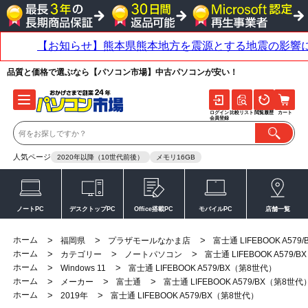
品質と価格で選ぶなら【パソコン市場】中古パソコンが安い！
ログイン
比較リスト
閲覧履歴
カート
会員登録
人気ページ
2020年以降（10世代前後）
メモリ16GB
ノートPC
デスクトップPC
Office搭載PC
モバイルPC
店舗一覧
ホーム
>
>
>
福岡県
プラザモールなかま店
富士通 LIFEBOOK A57
ホーム
>
>
>
カテゴリー
ノートパソコン
富士通 LIFEBOOK A579/
ホーム
>
>
Windows 11
富士通 LIFEBOOK A579/BX（第8世代）
ホーム
>
>
>
メーカー
富士通
富士通 LIFEBOOK A579/BX（第8世代
ホーム
>
>
2019年
富士通 LIFEBOOK A579/BX（第8世代）