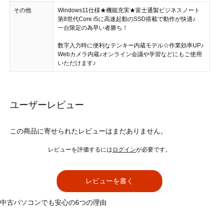
その他
Windows11仕様★機能充実★富士通製ビジネスノート
第8世代Core i5に高速起動のSSD搭載で動作が快適♪
一台限定の為早い者勝ち！
数字入力時に便利なテンキー内蔵モデル☆作業効率UP♪
Webカメラ内蔵♪オンライン会議や学習などにもご使用
いただけます♪
ユーザーレビュー
この商品に寄せられたレビューはまだありません。
レビューを評価するには
ログイン
が必要です。
レビューを書く
中古パソコンでも安心の6つの理由