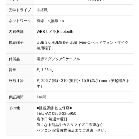
光学ドライブ
非搭載
ネットワーク
有線：×,無線：○
内蔵機能
WEBカメラ,Bluetooth
接続端子
USB 3.0,HDMI端子,USB Type-C,ヘッドフォン・マイク
兼用端子
付属品
電源アダプタ,ACケーブル
質量
約 1.26 kg
外形寸法
約 296.7 (幅)× 210 (奥行)× 15.9 (高さ) mm（突起部含ま
ず）
保証期間
1年間
その他
■担当店舗 佐世保店■
TEL/FAX 0956-32-5950
店休日:毎週木曜日
気になる商品やカスタマイズご希望なら
パソコン市場 佐世保店までご連絡下さい。