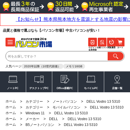
品質と価格で選ぶなら【パソコン市場】中古パソコンが安い！
ログイン
比較リスト
閲覧履歴
カート
会員登録
人気ページ
2020年以降（10世代前後）
メモリ16GB
ノートPC
デスクトップPC
Office搭載PC
モバイルPC
店舗一覧
ホーム
>
>
>
カテゴリー
ノートパソコン
DELL Vostro 13 5310
ホーム
>
>
>
カテゴリー
モバイルパソコン
DELL Vostro 13 5310
ホーム
>
>
Windows 11
DELL Vostro 13 5310
ホーム
>
>
>
メーカー
DELL
DELL Vostro 13 5310
ホーム
>
>
B5ノートパソコン
DELL Vostro 13 5310