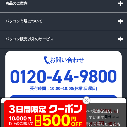
商品のご案内
パソコン市場について
パソコン販売以外のサービス
お問い合わせ
受付時間：10:00~19:00(休業:日曜日)
メールでの
DELL Vostro 13 5310
お問い合わせはこちら
41,800円
商品価格(税込)
当サイトでは利用体験の向上およびコンテンツの最適な提供、ト
46,800円
0円
オプション小計価格(税込)
ラフィックの分析を目的としてCookieを使用しています。
41,800円
商品合計価格(税込)
サイトの閲覧を継続された場合、Cookieの利用に同意したことも