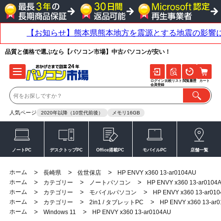
品質と価格で選ぶなら【パソコン市場】中古パソコンが安い！
ログイン
比較リスト
閲覧履歴
カート
会員登録
人気ページ
2020年以降（10世代前後）
メモリ16GB
ノートPC
デスクトップPC
Office搭載PC
モバイルPC
店舗一覧
ホーム
>
>
>
長崎県
佐世保店
HP ENVY x360 13-ar0104AU
ホーム
>
>
>
カテゴリー
ノートパソコン
HP ENVY x360 13-ar0104
ホーム
>
>
>
カテゴリー
モバイルパソコン
HP ENVY x360 13-ar01
ホーム
>
>
>
カテゴリー
2in1 / タブレットPC
HP ENVY x360 13-ar
ホーム
>
>
Windows 11
HP ENVY x360 13-ar0104AU