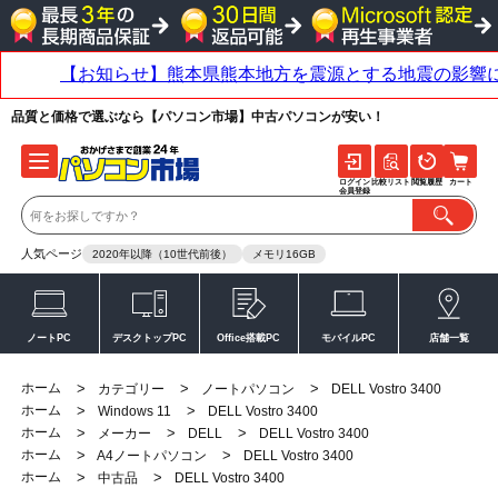
品質と価格で選ぶなら【パソコン市場】中古パソコンが安い！
ログイン
比較リスト
閲覧履歴
カート
会員登録
人気ページ
2020年以降（10世代前後）
メモリ16GB
ノートPC
デスクトップPC
Office搭載PC
モバイルPC
店舗一覧
ホーム
>
>
>
カテゴリー
ノートパソコン
DELL Vostro 3400
ホーム
>
>
Windows 11
DELL Vostro 3400
ホーム
>
>
>
メーカー
DELL
DELL Vostro 3400
ホーム
>
>
A4ノートパソコン
DELL Vostro 3400
ホーム
>
>
中古品
DELL Vostro 3400