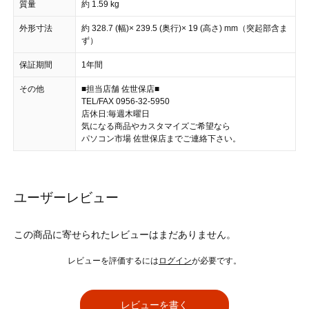
質量
約 1.59 kg
外形寸法
約 328.7 (幅)× 239.5 (奥行)× 19 (高さ) mm（突起部含ま
ず）
保証期間
1年間
その他
■担当店舗 佐世保店■
TEL/FAX 0956-32-5950
店休日:毎週木曜日
気になる商品やカスタマイズご希望なら
パソコン市場 佐世保店までご連絡下さい。
ユーザーレビュー
この商品に寄せられたレビューはまだありません。
レビューを評価するには
ログイン
が必要です。
レビューを書く