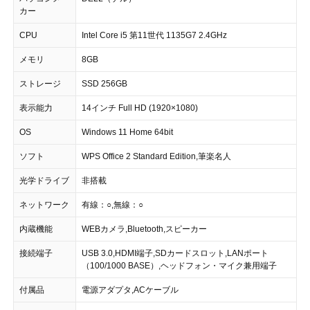
カー
CPU
Intel Core i5 第11世代 1135G7 2.4GHz
メモリ
8GB
ストレージ
SSD 256GB
表示能力
14インチ Full HD (1920×1080)
OS
Windows 11 Home 64bit
ソフト
WPS Office 2 Standard Edition,筆楽名人
光学ドライブ
非搭載
ネットワーク
有線：○,無線：○
内蔵機能
WEBカメラ,Bluetooth,スピーカー
接続端子
USB 3.0,HDMI端子,SDカードスロット,LANポート
（100/1000 BASE）,ヘッドフォン・マイク兼用端子
付属品
電源アダプタ,ACケーブル