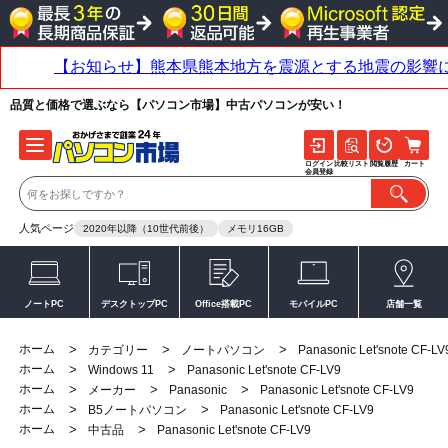
品質と価格で選ぶなら【パソコン市場】中古パソコンが安い！
ログイン
比較リスト
閲覧履歴
カート
会員登録
人気ページ
2020年以降（10世代前後）
メモリ16GB
ノートPC
デスクトップPC
Office搭載PC
モバイルPC
店舗一覧
ホーム
>
>
>
カテゴリー
ノートパソコン
Panasonic Let'snote CF-LV
ホーム
>
>
Windows 11
Panasonic Let'snote CF-LV9
ホーム
>
>
>
メーカー
Panasonic
Panasonic Let'snote CF-LV9
ホーム
>
>
B5ノートパソコン
Panasonic Let'snote CF-LV9
ホーム
>
>
中古品
Panasonic Let'snote CF-LV9