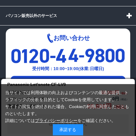
パソコン販売以外のサービス
お問い合わせ
受付時間：10:00~19:00(休業:日曜日)
メールでの
Panasonic Let'snote CF-LV9
お問い合わせはこちら
59,800円
商品価格(税込)
当サイトでは利用体験の向上およびコンテンツの最適な提供、ト
0円
オプション小計価格(税込)
ラフィックの分析を目的としてCookieを使用しています。
59,800円
商品合計価格(税込)
サイトの閲覧を継続された場合、Cookieの利用に同意したことも
のといたします。
詳細については
プライバシーポリシー
をご確認ください。
在庫がありません
承諾する
Copyright(c)2024 mediator Co., Ltd. ALL Rights Reserved