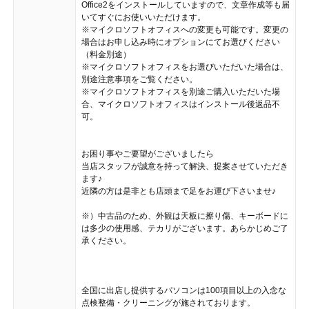
Office2をインストールしていますので、文章作成等も届
いてすぐにお使いいただけます。
※マイクロソフトオフィスへの変更も可能です。変更の
場合はお申し込み時にオプションにてお選びください
（料金別途）
※マイクロソフトオフィスをお選びいただいた場合は、
別途注意事項をご覧ください。
※マイクロソフトオフィスを別途ご購入いただいた場
合、マイクロソフトオフィスはインストール後返品不
可。
お困り事やご要望がございましたら
当店スタッフが誠意を持って解決、提案させていただき
ます♪
近隣の方は是非とも店頭まで足をお運び下さいませ♪
※）中古品のため、外観は天板に擦り傷、キーボードに
は多少の使用感、テカリがございます。あらかじめご了
承ください。
全国に出店し提供するパソコンは100項目以上の入念な
点検整備・クリーニングが施されております。