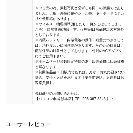
※中古品の為、掲載写真と必ずしも同一の状態ではあり
ません。天板、外装に傷やシール跡、キーボードにテカ
リや使用感があります。
※ウィルス・物理損壊(落したり、何かこぼしてしまっ
た等)・自然災害(地震、雷、火災等)は商品保証の対象外
としております。
※内蔵バッテリー・内蔵電池の動作・残量につきまして
は、消耗度合いに個体差があります。そのため残量は、
商品保証の対象外としております。付属のACアダプタ
にてご使用下さい。
※ホームページ台数限定特価の為、販売価格は店頭価格
と異なります。
※初回納品後30日以内であれば、万が一お気に召さない
場合、交換・返品を承ります【要事前連絡、返送料はお
客様負担】。
掲載商品のお問い合わせは、
【パソコン市場 熊本店】TEL.096-387-8848まで
ユーザーレビュー