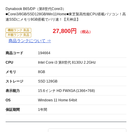
Dynabook B65/DP（第8世代Corei3）
■Corei3/8GB/SSD128GB/Win11Home■東芝製高性能CPU搭載パソコン！高
速SSDにメモリ8GB搭載でバリ速！【天神店】
27,800円
機能ランク:良品
外観ランク:良品
商品ランクについて ⇒
商品コード
194664
CPU
Intel Core i3 第8世代 8130U 2.2GHz
メモリ
8GB
ストレージ
SSD 128GB
表示能力
15.6インチ HD FWXGA (1366×768)
OS
Windows 11 Home 64bit
保証期間
1年間