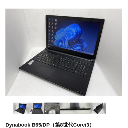
Dynabook B65/DP（第8世代Corei3）