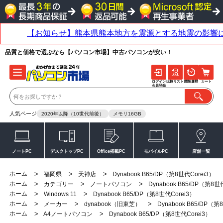
品質と価格で選ぶなら【パソコン市場】中古パソコンが安い！
ログイン
比較リスト
閲覧履歴
カート
会員登録
人気ページ
2020年以降（10世代前後）
メモリ16GB
ノートPC
デスクトップPC
Office搭載PC
モバイルPC
店舗一覧
ホーム
>
>
>
福岡県
天神店
Dynabook B65/DP（第8世代Corei3）
ホーム
>
>
>
カテゴリー
ノートパソコン
Dynabook B65/DP（第8世
ホーム
>
>
Windows 11
Dynabook B65/DP（第8世代Corei3）
ホーム
>
>
>
メーカー
dynabook（旧東芝）
Dynabook B65/DP（第
ホーム
>
>
A4ノートパソコン
Dynabook B65/DP（第8世代Corei3）