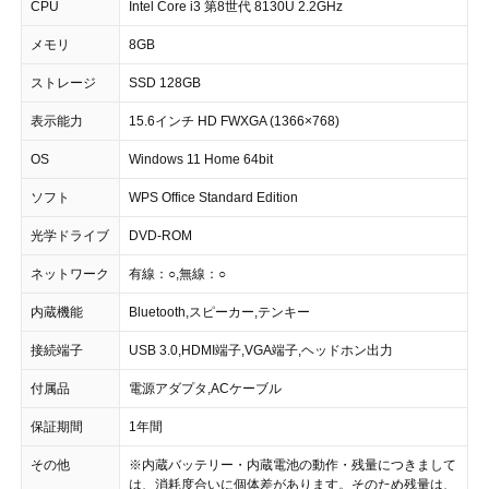
CPU
Intel Core i3 第8世代 8130U 2.2GHz
メモリ
8GB
ストレージ
SSD 128GB
表示能力
15.6インチ HD FWXGA (1366×768)
OS
Windows 11 Home 64bit
ソフト
WPS Office Standard Edition
光学ドライブ
DVD-ROM
ネットワーク
有線：○,無線：○
内蔵機能
Bluetooth,スピーカー,テンキー
接続端子
USB 3.0,HDMI端子,VGA端子,ヘッドホン出力
付属品
電源アダプタ,ACケーブル
保証期間
1年間
その他
※内蔵バッテリー・内蔵電池の動作・残量につきまして
は、消耗度合いに個体差があります。そのため残量は、