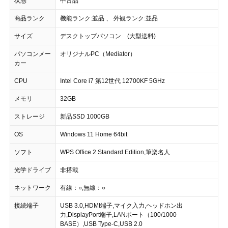
状態
中古品
商品ランク
機能ランク:並品 、 外観ランク:並品
サイズ
デスクトップパソコン (大型送料)
パソコンメー
オリジナルPC（Mediator）
カー
CPU
Intel Core i7 第12世代 12700KF 5GHz
メモリ
32GB
ストレージ
新品SSD 1000GB
OS
Windows 11 Home 64bit
ソフト
WPS Office 2 Standard Edition,筆楽名人
光学ドライブ
非搭載
ネットワーク
有線：○,無線：○
接続端子
USB 3.0,HDMI端子,マイク入力,ヘッドホン出
力,DisplayPort端子,LANポート（100/1000
BASE）,USB Type-C,USB 2.0