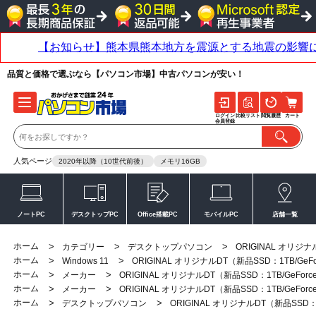
品質と価格で選ぶなら【パソコン市場】中古パソコンが安い！
ログイン
比較リスト
閲覧履歴
カート
会員登録
人気ページ
2020年以降（10世代前後）
メモリ16GB
ノートPC
デスクトップPC
Office搭載PC
モバイルPC
店舗一覧
ホーム
>
>
>
カテゴリー
デスクトップパソコン
ORIGINAL オリジナル
ホーム
>
>
Windows 11
ORIGINAL オリジナルDT（新品SSD：1TB/GeFor
ホーム
>
>
メーカー
ORIGINAL オリジナルDT（新品SSD：1TB/GeForce
ホーム
>
>
メーカー
ORIGINAL オリジナルDT（新品SSD：1TB/GeForce
ホーム
>
>
デスクトップパソコン
ORIGINAL オリジナルDT（新品SSD：1T