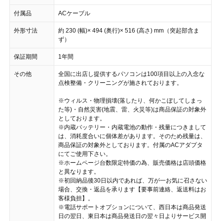
付属品
ACケーブル
外形寸法
約 230 (幅)× 494 (奥行)× 516 (高さ) mm（突起部含ま
ず）
保証期間
1年間
その他
全国に出店し提供するパソコンは100項目以上の入念な
点検整備・クリーニングが施されております。
※ウィルス・物理損壊(落したり、何かこぼしてしまっ
た等)・自然災害(地震、雷、火災等)は商品保証の対象外
としております。
※内蔵バッテリー・内蔵電池の動作・残量につきまして
は、消耗度合いに個体差があります。そのため残量は、
商品保証の対象外としております。付属のACアダプタ
にてご使用下さい。
※ホームページ台数限定特価の為、販売価格は店頭価格
と異なります。
※初回納品後30日以内であれば、万が一お気に召さない
場合、交換・返品を承ります【要事前連絡、返送料はお
客様負担】。
※電話サポートオプションについて、西日本は商品発送
日の翌日、東日本は商品発送日の翌々日よりサービス開