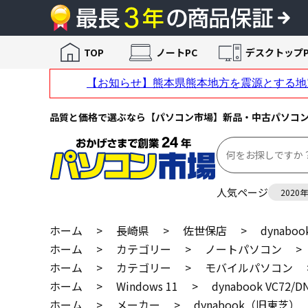
TOP
ノートPC
デスクトップP
品質と価格で選ぶなら【パソコン市場】新品・中古パソコ
人気ページ
2020
ホーム
>
長崎県
>
佐世保店
>
dynaboo
ホーム
>
カテゴリー
>
ノートパソコン
>
ホーム
>
カテゴリー
>
モバイルパソコン
ホーム
>
Windows 11
>
dynabook VC72/D
ホーム
>
メーカー
>
dynabook（旧東芝）