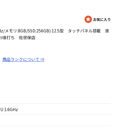
U 1.6GHz/メモリ:8GB/SSD:256GB) 12.5型 タッチパネル搭載 液
為お値打ち 佐世保店
商品ランクについて ⇒
0U 1.6GHz