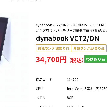
dynabook VC72/DN (CPU:Core i5 8250
晶キズ有り・バッテリー残量低下(約58%)の
dynabook VC72/DN
機能ランク:訳あり品
外観ランク:訳あり品
34,700円
わけあり品
商品コード
194702
CPU
Intel Core i5 第8世代 825
メモリ
8GB
ストレージ
SSD 256GB