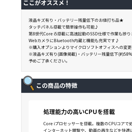
ここがオススメ！
液晶キズ有り・バッテリー残量低下のお値打ち品★
タッチパネル搭載で簡単操作も可能♪
第8世代Core i5搭載に高速起動のSSD仕様で作業も捗
WebカメラにBluetooth内蔵と機能も充実です♪
※購入オプションよりマイクロソフトオフィスへの変更
※液晶キズ有り(画像掲載)・バッテリー残量低下(約58
予めご了承ください。
この商品の特徴
処理能力の高いCPUを搭載
Core iプロセッサーを搭載。複数のCPU
インターネット閲覧や、動画の再生などを快適