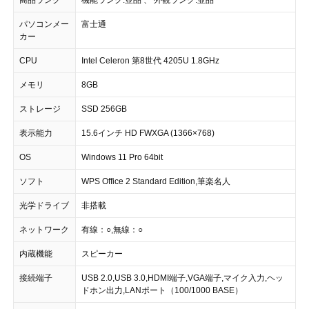
商品ランク
機能ランク:並品 、 外観ランク:並品
パソコンメー
富士通
カー
CPU
Intel Celeron 第8世代 4205U 1.8GHz
メモリ
8GB
ストレージ
SSD 256GB
表示能力
15.6インチ HD FWXGA (1366×768)
OS
Windows 11 Pro 64bit
ソフト
WPS Office 2 Standard Edition,筆楽名人
光学ドライブ
非搭載
ネットワーク
有線：○,無線：○
内蔵機能
スピーカー
接続端子
USB 2.0,USB 3.0,HDMI端子,VGA端子,マイク入力,ヘッ
ドホン出力,LANポート（100/1000 BASE）