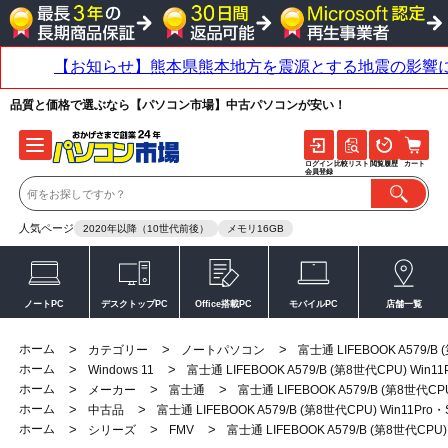
品質と価格で選ぶなら【パソコン市場】中古パソコンが安い！
ログイン
比較リスト
閲覧履歴
カート
会員登録
人気ページ
2020年以降（10世代前後）
メモリ16GB
ノートPC
デスクトップPC
Office搭載PC
モバイルPC
店舗一覧
ホーム
>
>
>
カテゴリー
ノートパソコン
富士通 LIFEBOOK A579/B
ホーム
>
>
Windows 11
富士通 LIFEBOOK A579/B (第8世代CPU) Win
ホーム
>
>
>
メーカー
富士通
富士通 LIFEBOOK A579/B (第8世代CP
ホーム
>
>
中古品
富士通 LIFEBOOK A579/B (第8世代CPU) Win11Pr
ホーム
>
>
>
シリーズ
FMV
富士通 LIFEBOOK A579/B (第8世代CPU