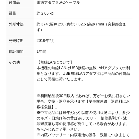
付属品
電源アダプタ,ACケーブル
質量
約 2.05 kg
外形寸法
約 374 (幅)× 250 (奥行)× 32.5 (高さ) mm（突起部含ま
ず）
発売時期
2019年7月
保証期間
1年間
その他
【無線LANについて】
本機種の無線LANはUSB接続の無線LANアダプタでの利
用となります。USB無線LANアダプタは当商品の付属品
として同梱出荷いたします。
※初回納品後30日以内であれば、万が一お気に召さない
場合、交換・返品を承ります【要事前連絡、返送料はお
客様負担】。
※中古商品には経年劣化や以前の使用状況により、多少
のキズ・日焼け等の黄ばみ/テカリ・一部塗装剥げ・液
晶輝度落ち等の使用感が発生している場合があります。
あらかじめご了承下さい。
※内蔵バッテリー・内蔵電池の動作・残量につきまして