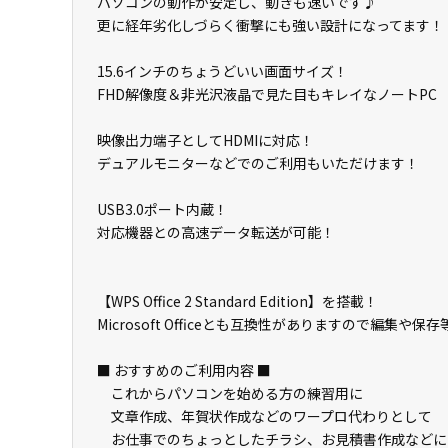
パソコンの動作が安定し、動きも速いです♪
更に経年劣化しづらく衝撃にも強い設計になってます！
15.6インチのちょうどいい画面サイズ！
FHD解像度＆非光沢液晶で見た目もキレイなノートPC
映像出力端子としてHDMIに対応！
デュアルモニターなどでのご利用もいただけます！
USB3.0ポート内蔵！
対応機器との高速データ転送が可能！
【WPS Office 2 Standard Edition】を搭載！
Microsoft Officeとも互換性がありますので編集や保
■ おすすめのご利用内容 ■
これからパソコンを始める方の練習用に
文章作成、年賀状作成などのワープロ代わりとして
お仕事でのちょっとしたチラシ、お見積書作成などに