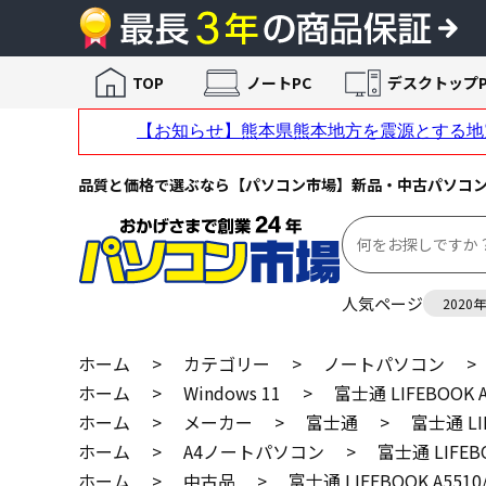
TOP
ノートPC
デスクトップP
品質と価格で選ぶなら【パソコン市場】新品・中古パソコ
人気ページ
2020
ホーム
>
カテゴリー
>
ノートパソコン
>
ホーム
>
Windows 11
>
富士通 LIFEBOOK A
ホーム
>
メーカー
>
富士通
>
富士通 LI
ホーム
>
A4ノートパソコン
>
富士通 LIFEBO
ホーム
>
中古品
>
富士通 LIFEBOOK A5510