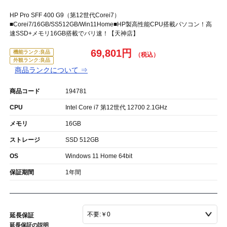
HP Pro SFF 400 G9（第12世代Corei7）
■Corei7/16GB/SS512GB/Win11Home■HP製高性能CPU搭載パソコン！高
速SSD+メモリ16GB搭載でバリ速！【天神店】
69,801円
機能ランク:良品
外観ランク:良品
商品ランクについて ⇒
商品コード
194781
CPU
Intel Core i7 第12世代 12700 2.1GHz
メモリ
16GB
ストレージ
SSD 512GB
OS
Windows 11 Home 64bit
保証期間
1年間
延長保証
延長保証の説明