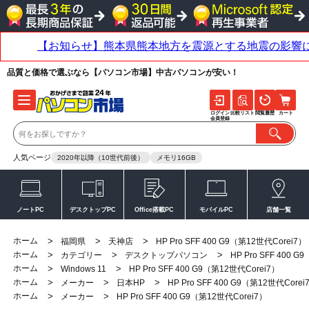
品質と価格で選ぶなら【パソコン市場】中古パソコンが安い！
ログイン
比較リスト
閲覧履歴
カート
会員登録
人気ページ
2020年以降（10世代前後）
メモリ16GB
ノートPC
デスクトップPC
Office搭載PC
モバイルPC
店舗一覧
ホーム
>
>
>
福岡県
天神店
HP Pro SFF 400 G9（第12世代Corei7）
ホーム
>
>
>
カテゴリー
デスクトップパソコン
HP Pro SFF 400 
ホーム
>
>
Windows 11
HP Pro SFF 400 G9（第12世代Corei7）
ホーム
>
>
>
メーカー
日本HP
HP Pro SFF 400 G9（第12世代Corei
ホーム
>
>
メーカー
HP Pro SFF 400 G9（第12世代Corei7）