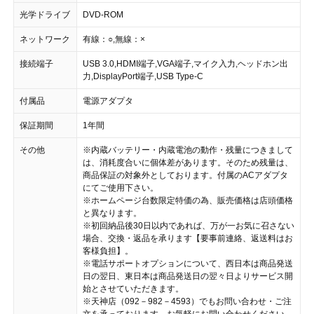
光学ドライブ
DVD-ROM
ネットワーク
有線：○,無線：×
接続端子
USB 3.0,HDMI端子,VGA端子,マイク入力,ヘッドホン出
力,DisplayPort端子,USB Type-C
付属品
電源アダプタ
保証期間
1年間
その他
※内蔵バッテリー・内蔵電池の動作・残量につきまして
は、消耗度合いに個体差があります。そのため残量は、
商品保証の対象外としております。付属のACアダプタ
にてご使用下さい。
※ホームページ台数限定特価の為、販売価格は店頭価格
と異なります。
※初回納品後30日以内であれば、万が一お気に召さない
場合、交換・返品を承ります【要事前連絡、返送料はお
客様負担】。
※電話サポートオプションについて、西日本は商品発送
日の翌日、東日本は商品発送日の翌々日よりサービス開
始とさせていただきます。
※天神店（092－982－4593）でもお問い合わせ・ご注