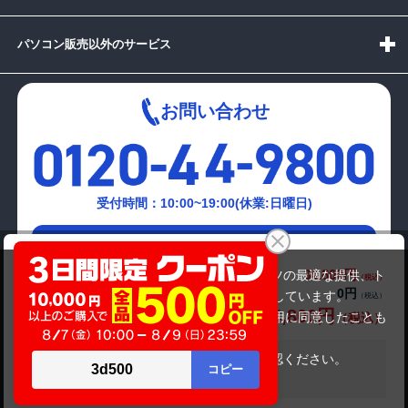
パソコン販売以外のサービス
お問い合わせ
受付時間：10:00~19:00(休業:日曜日)
メールでの
富士通 LIFEBOOK A749/A
お問い合わせはこちら
34,800円
商品価格(税込)
当サイトでは利用体験の向上およびコンテンツの最適な提供、ト
0円
オプション小計価格(税込)
ラフィックの分析を目的としてCookieを使用しています。
34,800円
商品合計価格(税込)
サイトの閲覧を継続された場合、Cookieの利用に同意したことも
のといたします。
詳細については
プライバシーポリシー
をご確認ください。
在庫がありません
承諾する
Copyright(c)2024 mediator Co., Ltd. ALL Rights Reserved