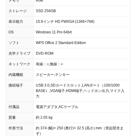
メモリ
8GB
ストレージ
SSD 256GB
表示能力
15.6インチ HD FWXGA (1366×768)
OS
Windows 11 Pro 64bit
ソフト
WPS Office 2 Standard Edition
光学ドライブ
DVD-ROM
ネットワーク
有線：○,無線：○
内蔵機能
スピーカー,テンキー
接続端子
USB 3.0,SDカードスロット,LANポート（100/1000
BASE）,VGA端子,HDMI端子,ヘッドホン出力,マイク入
力
付属品
電源アダプタ,ACケーブル
質量
約 2.05 kg
外形寸法
約 374 (幅)× 250 (奥行)× 32.5 (高さ) mm（突起部含ま
ず）