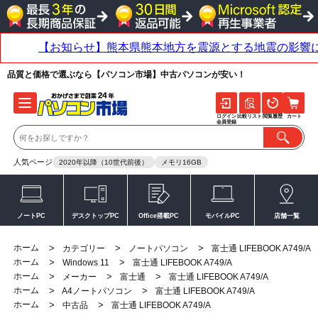
品質と価格で選ぶなら【パソコン市場】中古パソコンが安い！
ログイン
比較リスト
閲覧履歴
カート
会員登録
人気ページ
2020年以降（10世代前後）
メモリ16GB
ノートPC
デスクトップPC
Office搭載PC
モバイルPC
店舗一覧
ホーム
>
>
>
カテゴリー
ノートパソコン
富士通 LIFEBOOK A749/A
ホーム
>
>
Windows 11
富士通 LIFEBOOK A749/A
ホーム
>
>
>
メーカー
富士通
富士通 LIFEBOOK A749/A
ホーム
>
>
A4ノートパソコン
富士通 LIFEBOOK A749/A
ホーム
>
>
中古品
富士通 LIFEBOOK A749/A