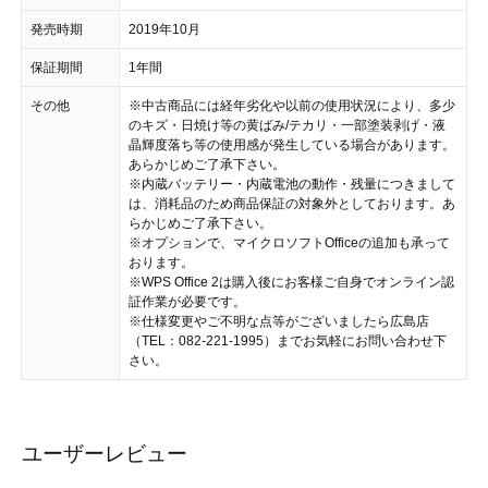
発売時期
2019年10月
保証期間
1年間
その他
※中古商品には経年劣化や以前の使用状況により、多少
のキズ・日焼け等の黄ばみ/テカリ・一部塗装剥げ・液
晶輝度落ち等の使用感が発生している場合があります。
あらかじめご了承下さい。
※内蔵バッテリー・内蔵電池の動作・残量につきまして
は、消耗品のため商品保証の対象外としております。あ
らかじめご了承下さい。
※オプションで、マイクロソフトOfficeの追加も承って
おります。
※WPS Office 2は購入後にお客様ご自身でオンライン認
証作業が必要です。
※仕様変更やご不明な点等がございましたら広島店
（TEL：082-221-1995）までお気軽にお問い合わせ下
さい。
ユーザーレビュー