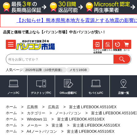
品質と価格で選ぶなら【パソコン市場】中古パソコンが安い！
ログイン
比較リスト
閲覧履歴
カート
会員登録
人気ページ
2020年以降（10世代前後）
メモリ16GB
ノートPC
デスクトップPC
Office搭載PC
モバイルPC
店舗一覧
ホーム
>
>
>
広島県
広島店
富士通 LIFEBOOK A5510/EX
ホーム
>
>
>
カテゴリー
ノートパソコン
富士通 LIFEBOOK A5510/E
ホーム
>
>
Windows 11
富士通 LIFEBOOK A5510/EX
ホーム
>
>
>
メーカー
富士通
富士通 LIFEBOOK A5510/EX
ホーム
>
>
A4ノートパソコン
富士通 LIFEBOOK A5510/EX