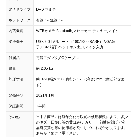
光学ドライブ
DVD マルチ
ネットワーク
有線：○,無線：○
内蔵機能
WEBカメラ,Bluetooth,スピーカー,テンキー,マイク
接続端子
USB 3.0,LANポート（100/1000 BASE）,VGA端
子,HDMI端子,ヘッドホン出力,マイク入力
付属品
電源アダプタ,ACケーブル
質量
約 2.05 kg
外形寸法
約 374 (幅)× 250 (奥行)× 32.5 (高さ) mm（突起部含ま
ず）
発売時期
2021年1月
保証期間
1年間
その他
※中古商品には経年劣化や以前の使用状況により、多少
のキズ・日焼け等の黄ばみ/テカリ・一部塗装剥げ・液
晶輝度落ち等の使用感が発生している場合があります。
あらかじめご了承下さい。