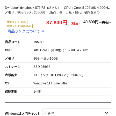
Dynabook dynabook S73/FS（訳あり）（CPU：Core i5 10210U 4.20GHz/
メモリ：8GB/SSD：256GB）【液晶：傷・天板・擦れ】福岡倉庫◇
37,800円
40,800円
機能ランク:並品
外観ランク:訳あり品
商品ランクについて ⇒
商品コード
195072
CPU
Intel Core i5 第10世代 10210U 4.2GHz
メモリ
8GB ※最大16GB
ストレージ
SSD 256GB
表示能力
13.3インチ HD FWXGA (1366×768)
OS
Windows 11 Home 64bit
保証期間
1年間
Windows11入門テキスト