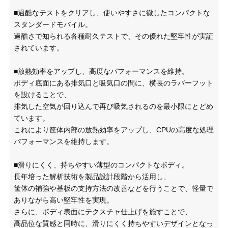
■過酷なテストをクリアし、使いやすさに徹したコンパクトな
スタンダードモバイル。
過酷さで知られる各種耐久テストで、その優れた堅牢性が実証
されています。
■放熱効率をアップし、高度なパフォーマンスを維持。
ボディ底面にある排気口と吸気口の間に、横長のラバーフット
を設けることで、
排気した空気が回り込んで再び吸気されるのを最小限にとどめ
ています。
これにより筐体内部の放熱効率をアップし、CPUの高度な処理
パフォーマンスを維持します。
■滑りにくく、持ちやすい薄型のコンパクトなボディ。
長年培った解析技術を製品設計段階から活用し、
筐体の補強や基板の支持方法の改善などを行うことで、軽量で
ありながら高い堅牢性を実現。
さらに、ボディ表面にテクスチャ仕上げを施すことで、
高品位な質感と同時に、滑りにくく持ちやすいデザインとなっ