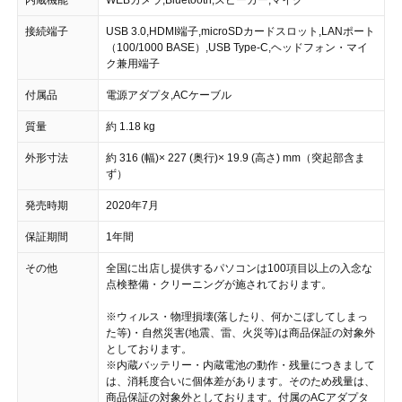
接続端子
USB 3.0,HDMI端子,microSDカードスロット,LANポート
（100/1000 BASE）,USB Type-C,ヘッドフォン・マイ
ク兼用端子
付属品
電源アダプタ,ACケーブル
質量
約 1.18 kg
外形寸法
約 316 (幅)× 227 (奥行)× 19.9 (高さ) mm（突起部含ま
ず）
発売時期
2020年7月
保証期間
1年間
その他
全国に出店し提供するパソコンは100項目以上の入念な
点検整備・クリーニングが施されております。
※ウィルス・物理損壊(落したり、何かこぼしてしまっ
た等)・自然災害(地震、雷、火災等)は商品保証の対象外
としております。
※内蔵バッテリー・内蔵電池の動作・残量につきまして
は、消耗度合いに個体差があります。そのため残量は、
商品保証の対象外としております。付属のACアダプタ