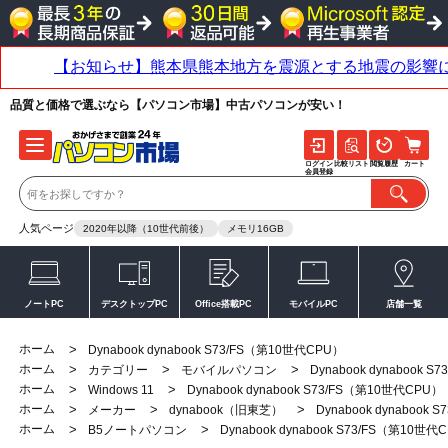
品質と価格で選ぶなら【パソコン市場】中古パソコンが安い！
ログイン
比較リスト
閲覧履歴
カート
会員登録
人気ページ
2020年以降（10世代前後）
メモリ16GB
ノートPC
デスクトップPC
Office搭載PC
モバイルPC
店舗一覧
ホーム
>
Dynabook dynabook S73/FS（第10世代CPU）
ホーム
>
>
>
カテゴリー
モバイルパソコン
Dynabook dynabook 
ホーム
>
>
Windows 11
Dynabook dynabook S73/FS（第10世代CPU）
ホーム
>
>
>
メーカー
dynabook（旧東芝）
Dynabook dynabook
ホーム
>
>
B5ノートパソコン
Dynabook dynabook S73/FS（第10世代