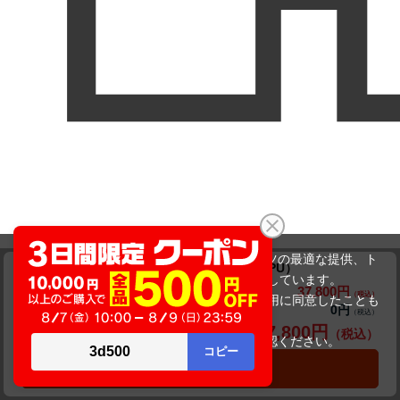
当サイトでは利用体験の向上およびコンテンツの最適な提供、ト
Dynabook dynabook S73/FS（第10世代CPU）
ラフィックの分析を目的としてCookieを使用しています。
37,800円
商品価格(税込)
40,800円
サイトの閲覧を継続された場合、Cookieの利用に同意したことも
0円
オプション小計価格(税込)
のといたします。
37,800円
商品合計価格(税込)
詳細については
プライバシーポリシー
をご確認ください。
承諾する
カートに入れる