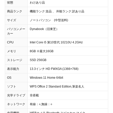
状態
わけあり品
商品ランク
機能ランク:並品 、 外観ランク:訳あり品
サイズ
ノートパソコン (中型送料)
パソコンメー
Dynabook（旧東芝）
カー
CPU
Intel Core i5 第10世代 10210U 4.2GHz
メモリ
8GB ※最大16GB
ストレージ
SSD 256GB
表示能力
13.3インチ HD FWXGA (1366×768)
OS
Windows 11 Home 64bit
ソフト
WPS Office 2 Standard Edition,筆楽名人
光学ドライブ
非搭載
ネットワーク
有線：○,無線：○
内蔵機能
WEBカメラ,Bluetooth,スピーカー,マイク