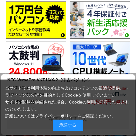
NEC VersaPro VKT16/X-2（中古パソコン）
50,520円
商品価格(税込)
当サイトでは利用体験の向上およびコンテンツの最適な提供、ト
0円
オプション小計価格(税込)
ラフィックの分析を目的としてCookieを使用しています。
50,520円
商品合計価格(税込)
サイトの閲覧を継続された場合、Cookieの利用に同意したことも
のといたします。
詳細については
プライバシーポリシー
をご確認ください。
在庫がありません
承諾する