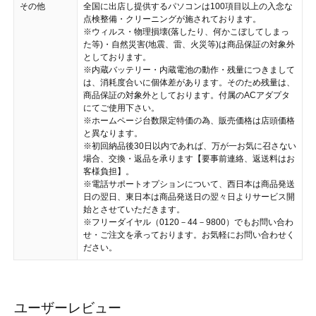
その他
全国に出店し提供するパソコンは100項目以上の入念な
点検整備・クリーニングが施されております。
※ウィルス・物理損壊(落したり、何かこぼしてしまっ
た等)・自然災害(地震、雷、火災等)は商品保証の対象外
としております。
※内蔵バッテリー・内蔵電池の動作・残量につきまして
は、消耗度合いに個体差があります。そのため残量は、
商品保証の対象外としております。付属のACアダプタ
にてご使用下さい。
※ホームページ台数限定特価の為、販売価格は店頭価格
と異なります。
※初回納品後30日以内であれば、万が一お気に召さない
場合、交換・返品を承ります【要事前連絡、返送料はお
客様負担】。
※電話サポートオプションについて、西日本は商品発送
日の翌日、東日本は商品発送日の翌々日よりサービス開
始とさせていただきます。
※フリーダイヤル（0120－44－9800）でもお問い合わ
せ・ご注文を承っております。お気軽にお問い合わせく
ださい。
ユーザーレビュー