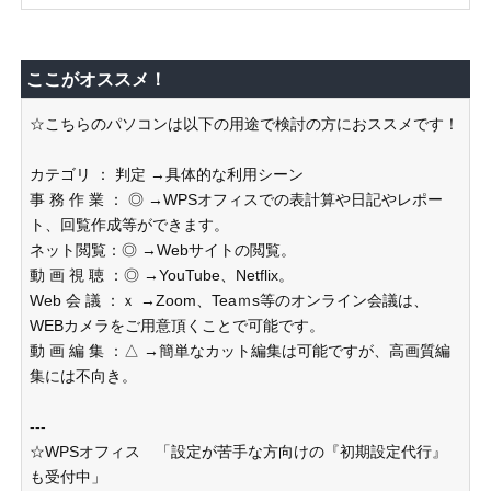
ここがオススメ！
☆こちらのパソコンは以下の用途で検討の方におススメです！
カテゴリ ： 判定 →具体的な利用シーン
事 務 作 業 ： ◎ →WPSオフィスでの表計算や日記やレポー
ト、回覧作成等ができます。
ネット閲覧：◎ →Webサイトの閲覧。
動 画 視 聴 ：◎ →YouTube、Netflix。
Web 会 議 ：ｘ →Zoom、Teaｍs等のオンライン会議は、
WEBカメラをご用意頂くことで可能です。
動 画 編 集 ：△ →簡単なカット編集は可能ですが、高画質編
集には不向き。
---
☆WPSオフィス 「設定が苦手な方向けの『初期設定代行』
も受付中」