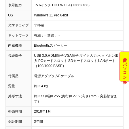
表示能力
15.6インチ HD FWXGA (1366×768)
OS
Windows 11 Pro 64bit
光学ドライブ
非搭載
ネットワーク
有線：○,無線：○
内蔵機能
Bluetooth,スピーカー
接続端子
USB 3.0,HDMI端子,VGA端子,マイク入力,ヘッドホン出
夏のパソコン祭
力,PCカードスロット,SDカードスロット,LANポート
（100/1000 BASE）
付属品
電源アダプタ,ACケーブル
質量
約 2.4 kg
外形寸法
約 377 (幅)× 255 (奥行)× 27.6 (高さ) mm（突起部含ま
ず）
発売時期
2018年1月
保証期間
3年間