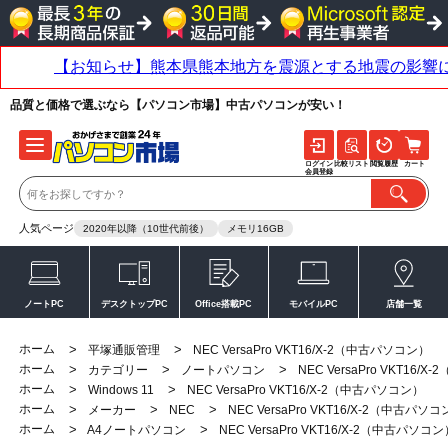
品質と価格で選ぶなら【パソコン市場】中古パソコンが安い！
ログイン
比較リスト
閲覧履歴
カート
会員登録
人気ページ
2020年以降（10世代前後）
メモリ16GB
ノートPC
デスクトップPC
Office搭載PC
モバイルPC
店舗一覧
ホーム
>
>
平塚通販管理
NEC VersaPro VKT16/X-2（中古パソコン）
ホーム
>
>
>
カテゴリー
ノートパソコン
NEC VersaPro VKT16
ホーム
>
>
Windows 11
NEC VersaPro VKT16/X-2（中古パソコン）
ホーム
>
>
>
メーカー
NEC
NEC VersaPro VKT16/X-2（中古パソ
ホーム
>
>
A4ノートパソコン
NEC VersaPro VKT16/X-2（中古パソコ