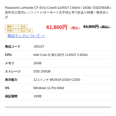
Panasonic Let'snote CF-SV1( Corei5-1145G7 2.6GHz / 16GB / SSD256GB )
高年式11世代レッツノート!キーボード文字消え等で訳あり特価！熊本店☆
彡
61,800円
64,800円
機能ランク:良品
外観ランク:訳あり品
商品ランクについて ⇒
商品コード
195107
CPU
Intel Core i5 第11世代 1145G7 2.6GHz
メモリ
16GB
ストレージ
SSD 256GB
表示能力
12.1インチ WUXGA (1920×1200)
OS
Windows 11 Pro 64bit
保証期間
1年間