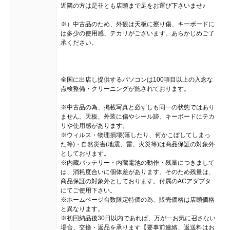
近隣の方は是非とも店頭まで足をお運び下さいませ♪
※）中古品のため、外観は天板に擦り傷、キーボードに
は多少の使用感、テカリがございます。あらかじめご了
承ください。
全国に出店し提供するパソコンは100項目以上の入念な
点検整備・クリーニングが施されております。
※中古品の為、掲載写真と必ずしも同一の状態ではあり
ません。天板、外装に傷やシール跡、キーボードにテカ
リや使用感があります。
※ウィルス・物理損壊(落したり、何かこぼしてしまっ
た等)・自然災害(地震、雷、火災等)は商品保証の対象外
としております。
※内蔵バッテリー・内蔵電池の動作・残量につきまして
は、消耗度合いに個体差があります。そのため残量は、
商品保証の対象外としております。付属のACアダプタ
にてご使用下さい。
※ホームページ台数限定特価の為、販売価格は店頭価格
と異なります。
※初回納品後30日以内であれば、万が一お気に召さない
場合、交換・返品を承ります【要事前連絡、返送料はお