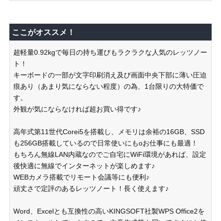
ここがオススメ！
超軽量0.92kgで毎日の持ち運びもラクラクな人気のレッツノー
ト！
キーボードの一部が文字印刷消え及び画面中央下部に薄い圧迫
痕あり（あまり気にならない程度）の為、1台限りの大特価で
す。
外観が気にならなければ超お買い得です♪
高年式第11世代Corei5を搭載し、メモリは余裕の16GB、SSD
も256GB搭載しているので日常使いにもoお仕事にも最適！
もちろん無線LAN内蔵なのでご自宅にWiFi環境があれば、設定
後快適に無線でインターネットが楽しめます♪
WEBカメラ搭載でリモート会議等にも便利♪
頑丈さで定評のあるレッツノート！長く使えます♪
Word、Excelとも互換性の高いKINGSOFT社製WPS Office2を