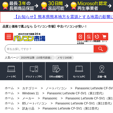
品質と価格で選ぶなら【パソコン市場】中古パソコンが安い！
ログイン
比較リスト
閲覧履歴
カート
会員登録
人気ページ
2020年以降（10世代前後）
メモリ16GB
ノートPC
デスクトップPC
Office搭載PC
モバイルPC
店舗一覧
ホーム
>
>
>
カテゴリー
ノートパソコン
Panasonic Let'snote C
ホーム
>
>
Windows 11
Panasonic Let'snote CF-SV1（第11世代）
ホーム
>
>
>
メーカー
Panasonic
Panasonic Let'snote CF-SV1
ホーム
>
>
B5ノートパソコン
Panasonic Let'snote CF-SV1（第11世代
ホーム
>
>
訳あり品
Panasonic Let'snote CF-SV1（第11世代）