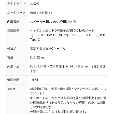
光学ドライブ
非搭載
ネットワーク
無線：○,有線：○
内蔵機能
スピーカー,Bluetooth,WEBカメラ
接続端子
ヘッドホン出力,HDMI端子,USB 3.0,LANポート
（100/1000 BASE）,VGA端子,SDカードスロット,USB
Type-C
付属品
電源アダプタ,ACケーブル
質量
約 0.92 kg
外形寸法
約 283.5 (幅)× 203.8 (奥行)× 24.5 (高さ) mm（突起部含
まず）
保証期間
1年間
その他
超軽量0.92kgで毎日の持ち運びもラクラクな人気のレッ
ツノート！
キーボードの一部が文字印刷消え及び画面中央下部に薄
い圧迫痕あり（あまり気にならない程度）の為、1台限
りの大特価です。
外観が気にならなければ超お買い得です♪