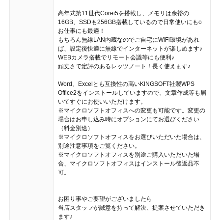
高年式第11世代Corei5を搭載し、メモリは余裕の
16GB、SSDも256GB搭載しているので日常使いにもo
お仕事にも最適！
もちろん無線LAN内蔵なのでご自宅にWiFi環境があれ
ば、設定後快適に無線でインターネットが楽しめます♪
WEBカメラ搭載でリモート会議等にも便利♪
頑丈さで定評のあるレッツノート！長く使えます♪
Word、Excelとも互換性の高いKINGSOFT社製WPS
Office2をインストールしていますので、文章作成等も届
いてすぐにお使いいただけます。
※マイクロソフトオフィスへの変更も可能です。変更の
場合はお申し込み時にオプションにてお選びください
（料金別途）
※マイクロソフトオフィスをお選びいただいた場合は、
別途注意事項をご覧ください。
※マイクロソフトオフィスを別途ご購入いただいた場
合、マイクロソフトオフィスはインストール後返品不
可。
お困り事やご要望がございましたら
当店スタッフが誠意を持って解決、提案させていただき
ます♪