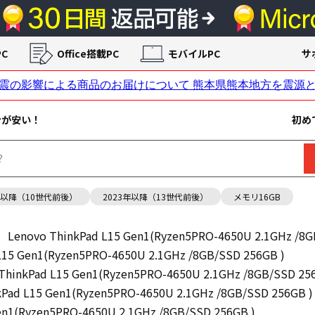
C
Office搭載PC
モバイルPC
サ
ンが安い！
初め
年以降（10世代前後）
2023年以降（13世代前後）
メモリ16GB
Lenovo ThinkPad L15 Gen1(Ryzen5PRO-4650U 2.1GHz /8G
L15 Gen1(Ryzen5PRO-4650U 2.1GHz /8GB/SSD 256GB )
ThinkPad L15 Gen1(Ryzen5PRO-4650U 2.1GHz /8GB/SSD 25
kPad L15 Gen1(Ryzen5PRO-4650U 2.1GHz /8GB/SSD 256GB )
en1(Ryzen5PRO-4650U 2.1GHz /8GB/SSD 256GB )