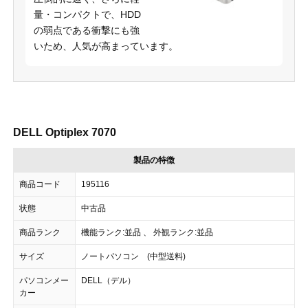
量・コンパクトで、HDD
の弱点である衝撃にも強
いため、人気が高まっています。
DELL Optiplex 7070
製品の特徴
商品コード
195116
状態
中古品
商品ランク
機能ランク:並品 、 外観ランク:並品
サイズ
ノートパソコン (中型送料)
パソコンメー
DELL（デル）
カー