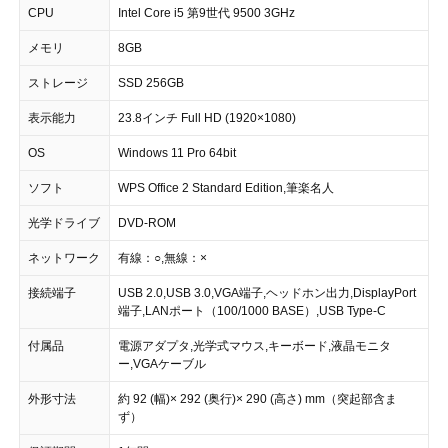
CPU
Intel Core i5 第9世代 9500 3GHz
メモリ
8GB
ストレージ
SSD 256GB
表示能力
23.8インチ Full HD (1920×1080)
OS
Windows 11 Pro 64bit
ソフト
WPS Office 2 Standard Edition,筆楽名人
光学ドライブ
DVD-ROM
ネットワーク
有線：○,無線：×
接続端子
USB 2.0,USB 3.0,VGA端子,ヘッドホン出力,DisplayPort
端子,LANポート（100/1000 BASE）,USB Type-C
付属品
電源アダプタ,光学式マウス,キーボード,液晶モニタ
ー,VGAケーブル
外形寸法
約 92 (幅)× 292 (奥行)× 290 (高さ) mm（突起部含ま
ず）