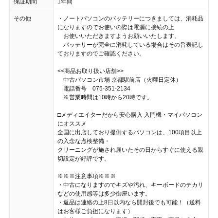
保証期間
1年間
その他
・ノートパソコンのバッテリーにつきましては、消耗品
になりますのでお使いの際は電源に接続の上
お使いいただきますようお願いいたします。
バッテリーが完全に消耗している場合はその旨表記し
ておりますのでご確認ください。
<<商品お取り扱い店舗>>
中古パソコン市場 京都駅前店（火曜日定休）
電話番号 075-351-2134
※営業時間は10時から20時です。
□メディエイターだから安心購入 入門機・マイパソコン
にオススメ
全国に出店しており提供するパソコンは、100項目以上
の入念な点検整備・
クリーニングが施され届いたその日からすぐに使える親
切設定が好評です。
※※※注意事項※※※
・中古になりますのでキズや汚れ、キーボードのテカリ
などの使用感等は多少御座います。
・返品は連絡の上8日以内なら開封後でも可能！（送料
はお客様ご負担になります）