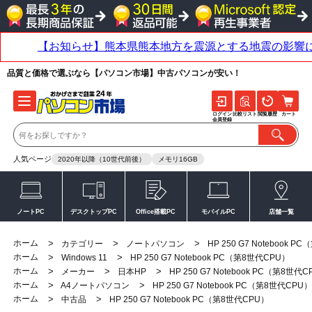
品質と価格で選ぶなら【パソコン市場】中古パソコンが安い！
ログイン
比較リスト
閲覧履歴
カート
会員登録
人気ページ
2020年以降（10世代前後）
メモリ16GB
ノートPC
デスクトップPC
Office搭載PC
モバイルPC
店舗一覧
ホーム
>
>
>
カテゴリー
ノートパソコン
HP 250 G7 Notebook 
ホーム
>
>
Windows 11
HP 250 G7 Notebook PC（第8世代CPU）
ホーム
>
>
>
メーカー
日本HP
HP 250 G7 Notebook PC（第8世代
ホーム
>
>
A4ノートパソコン
HP 250 G7 Notebook PC（第8世代CPU）
ホーム
>
>
中古品
HP 250 G7 Notebook PC（第8世代CPU）