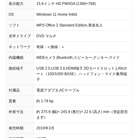
表示能力
15.6インチ HD FWXGA (1366×768)
OS
Windows 11 Home 64bit
ソフト
WPS Office 2 Standard Edition,筆楽名人
光学ドライブ
DVD マルチ
ネットワーク
有線：○,無線：○
内蔵機能
WEBカメラ,Bluetooth,スピーカー,テンキー,マイク
接続端子
USB 2.0,USB 3.0,HDMI端子,SDカードスロット,LANポ
ート（100/1000 BASE）,ヘッドフォン・マイク兼用端
子
付属品
電源アダプタ,ACケーブル
質量
約 1.78 kg
外形寸法
約 375.9 (幅)× 245.9 (奥行)× 22.6 (高さ) mm（突起部含
まず）
発売時期
2019年3月