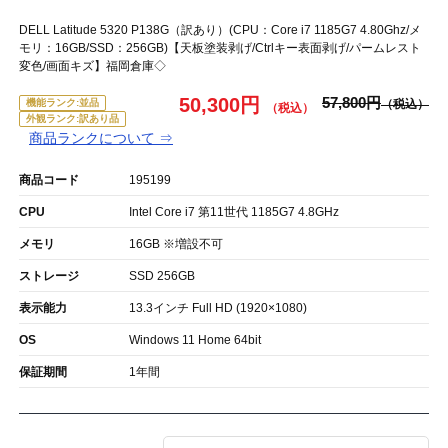
DELL Latitude 5320 P138G（訳あり）(CPU：Core i7 1185G7 4.80Ghz/メ
モリ：16GB/SSD：256GB)【天板塗装剥げ/Ctrlキー表面剥げ/パームレスト
変色/画面キズ】福岡倉庫◇
50,300円
57,800円
機能ランク:並品
外観ランク:訳あり品
商品ランクについて ⇒
商品コード
195199
CPU
Intel Core i7 第11世代 1185G7 4.8GHz
メモリ
16GB ※増設不可
ストレージ
SSD 256GB
表示能力
13.3インチ Full HD (1920×1080)
OS
Windows 11 Home 64bit
保証期間
1年間