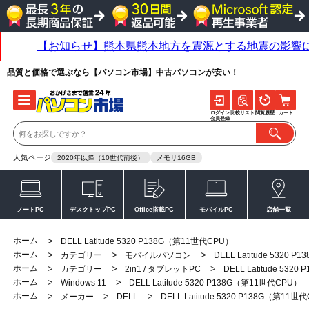
品質と価格で選ぶなら【パソコン市場】中古パソコンが安い！
ログイン
比較リスト
閲覧履歴
カート
会員登録
人気ページ
2020年以降（10世代前後）
メモリ16GB
ノートPC
デスクトップPC
Office搭載PC
モバイルPC
店舗一覧
ホーム
>
DELL Latitude 5320 P138G（第11世代CPU）
ホーム
>
>
>
カテゴリー
モバイルパソコン
DELL Latitude 5320
ホーム
>
>
>
カテゴリー
2in1 / タブレットPC
DELL Latitude 53
ホーム
>
>
Windows 11
DELL Latitude 5320 P138G（第11世代CPU）
ホーム
>
>
>
メーカー
DELL
DELL Latitude 5320 P138G（第11世