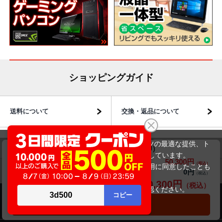
ショッピングガイド
送料について
交換・返品について
お届けについて
商品・保証について
当サイトでは利用体験の向上およびコンテンツの最適な提供、ト
DELL Latitude 5320 P138G（第11世代CPU）
ラフィックの分析を目的としてCookieを使用しています。
50,300円
商品価格(税込)
57,800円
サイトの閲覧を継続された場合、Cookieの利用に同意したことも
0円
オプション小計価格(税込)
のといたします。
50,300円
商品合計価格(税込)
詳細については
プライバシーポリシー
をご確認ください。
商品のご案内
承諾する
カートに入れる