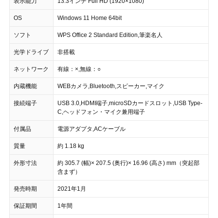
表示能力
13.3インチ Full HD (1920×1080)
OS
Windows 11 Home 64bit
ソフト
WPS Office 2 Standard Edition,筆楽名人
光学ドライブ
非搭載
ネットワーク
有線：×,無線：○
内蔵機能
WEBカメラ,Bluetooth,スピーカー,マイク
接続端子
USB 3.0,HDMI端子,microSDカードスロット,USB Type-
C,ヘッドフォン・マイク兼用端子
付属品
電源アダプタ,ACケーブル
質量
約 1.18 kg
外形寸法
約 305.7 (幅)× 207.5 (奥行)× 16.96 (高さ) mm（突起部
含まず）
発売時期
2021年1月
保証期間
1年間