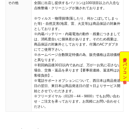
その他
全国に出店し提供するパソコンは100項目以上の入念な
点検整備・クリーニングが施されております。
※ウィルス・物理損壊(落したり、何かこぼしてしまっ
た等)・自然災害(地震、雷、火災等)は商品保証の対象外
としております。
※内蔵バッテリー・内蔵電池の動作・残量につきまして
は、消耗度合いに個体差があります。そのため残量は、
商品保証の対象外としております。付属のACアダプタ
にてご使用下さい。
※ホームページ台数限定特価の為、販売価格は店頭価格
夏のパソコン祭
と異なります。
※初回納品後30日以内であれば、万が一お気に召さない
場合、交換・返品を承ります【要事前連絡、返送料はお
客様負担】。
※電話サポートオプションについて、西日本は商品発送
日の翌日、東日本は商品発送日の翌々日よりサービス開
始とさせていただきます。
※フリーダイヤル（0120－44－9800）でもお問い合わ
せ・ご注文を承っております。お気軽にお問い合わせく
ださい。