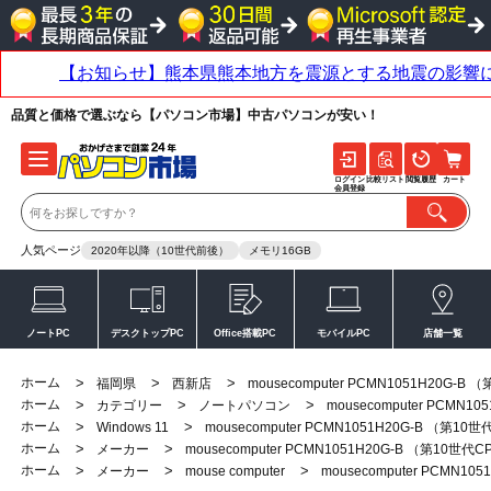
品質と価格で選ぶなら【パソコン市場】中古パソコンが安い！
ログイン
比較リスト
閲覧履歴
カート
会員登録
人気ページ
2020年以降（10世代前後）
メモリ16GB
ノートPC
デスクトップPC
Office搭載PC
モバイルPC
店舗一覧
ホーム
>
>
>
福岡県
西新店
mousecomputer PCMN1051H20G-B
ホーム
>
>
>
カテゴリー
ノートパソコン
mousecomputer PCMN1
ホーム
>
>
Windows 11
mousecomputer PCMN1051H20G-B （第10
ホーム
>
>
メーカー
mousecomputer PCMN1051H20G-B （第10世代C
ホーム
>
>
>
メーカー
mouse computer
mousecomputer PCMN10