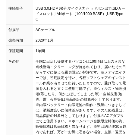
接続端子
USB 3.0,HDMI端子,マイク入力,ヘッドホン出力,SDカー
ドスロット,LANポート（100/1000 BASE）,USB Type-
C
付属品
ACケーブル
発売時期
2020年1月
保証期間
1年間
その他
全国に出店し提供するパソコンは100項目以上の入念な
点検整備・クリーニングが施されており、届いたその日
からすぐに使える親切設定が好評です。 ※メディエイタ
ーでは、初期設定を行い、各種ソフトウェアのインスト
ール作業を済ませて出荷いたしますので、受け取って電
源を入れると直ぐに使用可能です。 ※ウィルス・物理損
壊(落したり、何かこぼしてしまった等)・自然災害(地
震、雷、火災等)は商品保証の対象外としております。
※内蔵バッテリー・内蔵電池の動作・残量につきまして
は、消耗度合いに個体差があります。そのため残量は、
商品保証の対象外としております。付属のACアダプタ
にてご使用下さい。 ※ホームページ台数限定特価の為、
販売価格は店頭価格と異なります。 ※初回納品後30日以
内であれば、万が一お気に召さない場合、交換・返品を