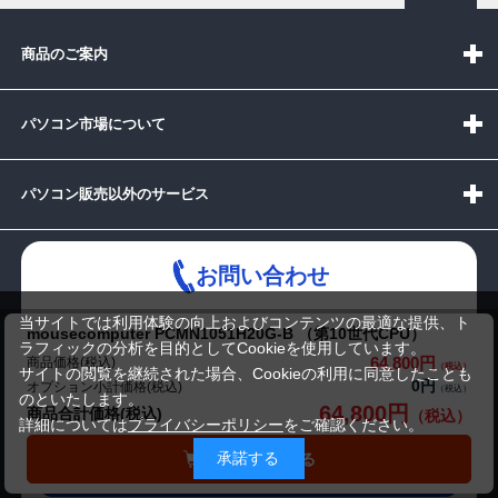
商品のご案内
パソコン市場について
パソコン販売以外のサービス
お問い合わせ
当サイトでは利用体験の向上およびコンテンツの最適な提供、ト
mousecomputer PCMN1051H20G-B （第10世代CPU）
ラフィックの分析を目的としてCookieを使用しています。
64,800円
商品価格(税込)
サイトの閲覧を継続された場合、Cookieの利用に同意したことも
0円
オプション小計価格(税込)
受付時間：10:00~19:00(休業:日曜日)
のといたします。
64,800円
商品合計価格(税込)
詳細については
プライバシーポリシー
をご確認ください。
メールでの
承諾する
カートに入れる
お問い合わせはこちら