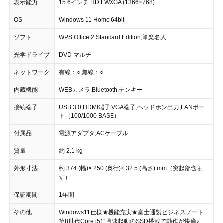
表示能力
15.6インチ HD FWXGA (1366×768)
OS
Windows 11 Home 64bit
ソフト
WPS Office 2 Standard Edition,筆楽名人
光学ドライブ
DVD マルチ
ネットワーク
有線：○,無線：○
内蔵機能
WEBカメラ,Bluetooth,テンキー
接続端子
USB 3.0,HDMI端子,VGA端子,ヘッドホン出力,LANポー
ト（100/1000 BASE）
付属品
電源アダプタ,ACケーブル
質量
約 2.1 kg
外形寸法
約 374 (幅)× 250 (奥行)× 32.5 (高さ) mm（突起部含ま
ず）
保証期間
1年間
その他
Windows11仕様★機能充実★富士通製ビジネスノート
第8世代Core i5に高速起動のSSD搭載で動作が快適♪