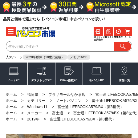
品質と価格で選ぶなら【パソコン市場】中古パソコンが安い！
ログイン
比較リスト
閲覧履歴
カート
会員登録
人気ページ
2020年以降（10世代前後）
メモリ16GB
ノートPC
デスクトップPC
Office搭載PC
モバイルPC
店舗一覧
ホーム
>
>
>
福岡県
プラザモールなかま店
富士通 LIFEBOOK A57
ホーム
>
>
>
カテゴリー
ノートパソコン
富士通 LIFEBOOK A579/
ホーム
>
>
Windows 11
富士通 LIFEBOOK A579/BX（第8世代）
ホーム
>
>
>
メーカー
富士通
富士通 LIFEBOOK A579/BX（第8世代
ホーム
>
>
2019年
富士通 LIFEBOOK A579/BX（第8世代）