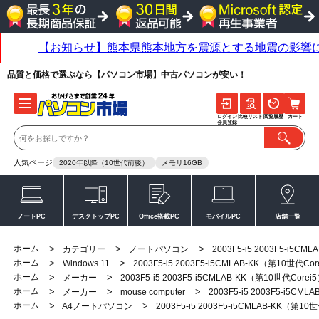
品質と価格で選ぶなら【パソコン市場】中古パソコンが安い！
ログイン
比較リスト
閲覧履歴
カート
会員登録
人気ページ
2020年以降（10世代前後）
メモリ16GB
ノートPC
デスクトップPC
Office搭載PC
モバイルPC
店舗一覧
ホーム
>
>
>
カテゴリー
ノートパソコン
2003F5-i5 2003F5-i5C
ホーム
>
>
Windows 11
2003F5-i5 2003F5-i5CMLAB-KK（第10世代Cor
ホーム
>
>
メーカー
2003F5-i5 2003F5-i5CMLAB-KK（第10世代Corei
ホーム
>
>
>
メーカー
mouse computer
2003F5-i5 2003F5-i5CM
ホーム
>
>
A4ノートパソコン
2003F5-i5 2003F5-i5CMLAB-KK（第10