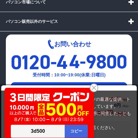
パソコン市場について
パソコン販売以外のサービス
お問い合わせ
受付時間：10:00~19:00(休業:日曜日)
メールでの
TSUKUMO オリジナルPC (第10世代CPU)
お問い合わせはこちら
94,800円
商品価格(税込)
当サイトでは利用体験の向上およびコンテンツの最適な提供、ト
0円
オプション小計価格(税込)
ラフィックの分析を目的としてCookieを使用しています。
94,800円
商品合計価格(税込)
サイトの閲覧を継続された場合、Cookieの利用に同意したことも
のといたします。
詳細については
プライバシーポリシー
をご確認ください。
在庫がありません
承諾する