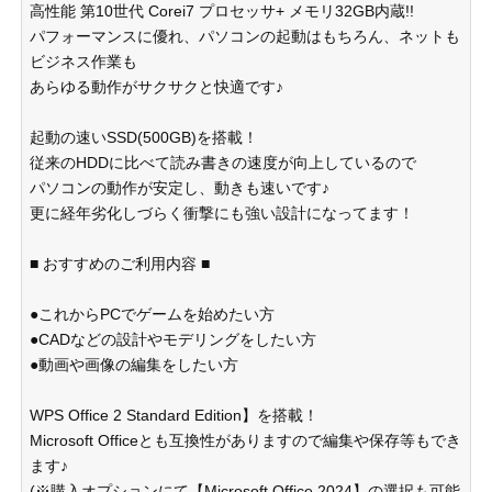
高性能 第10世代 Corei7 プロセッサ+ メモリ32GB内蔵!!
パフォーマンスに優れ、パソコンの起動はもちろん、ネットも
ビジネス作業も
あらゆる動作がサクサクと快適です♪
起動の速いSSD(500GB)を搭載！
従来のHDDに比べて読み書きの速度が向上しているので
パソコンの動作が安定し、動きも速いです♪
更に経年劣化しづらく衝撃にも強い設計になってます！
■ おすすめのご利用内容 ■
●これからPCでゲームを始めたい方
●CADなどの設計やモデリングをしたい方
●動画や画像の編集をしたい方
WPS Office 2 Standard Edition】を搭載！
Microsoft Officeとも互換性がありますので編集や保存等もでき
ます♪
(※購入オプションにて【Microsoft Office 2024】の選択も可能