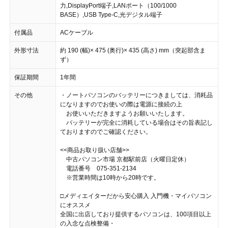
力,DisplayPort端子,LANポート（100/1000
BASE）,USB Type-C,光デジタル端子
付属品
ACケーブル
外形寸法
約 190 (幅)× 475 (奥行)× 435 (高さ) mm（突起部含ま
ず）
保証期間
1年間
その他
・ノートパソコンのバッテリーにつきましては、消耗品
になりますのでお使いの際は電源に接続の上
お使いいただきますようお願いいたします。
バッテリーが完全に消耗している場合はその旨表記し
ておりますのでご確認ください。
<<商品お取り扱い店舗>>
中古パソコン市場 京都駅前店（火曜日定休）
電話番号 075-351-2134
※営業時間は10時から20時です。
□メディエイターだから安心購入 入門機・マイパソコン
にオススメ
全国に出店しており提供するパソコンは、100項目以上
の入念な点検整備・