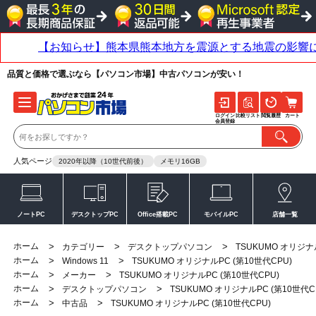
品質と価格で選ぶなら【パソコン市場】中古パソコンが安い！
ログイン
比較リスト
閲覧履歴
カート
会員登録
人気ページ
2020年以降（10世代前後）
メモリ16GB
ノートPC
デスクトップPC
Office搭載PC
モバイルPC
店舗一覧
ホーム
>
>
>
カテゴリー
デスクトップパソコン
TSUKUMO オリジナル
ホーム
>
>
Windows 11
TSUKUMO オリジナルPC (第10世代CPU)
ホーム
>
>
メーカー
TSUKUMO オリジナルPC (第10世代CPU)
ホーム
>
>
デスクトップパソコン
TSUKUMO オリジナルPC (第10世代C
ホーム
>
>
中古品
TSUKUMO オリジナルPC (第10世代CPU)