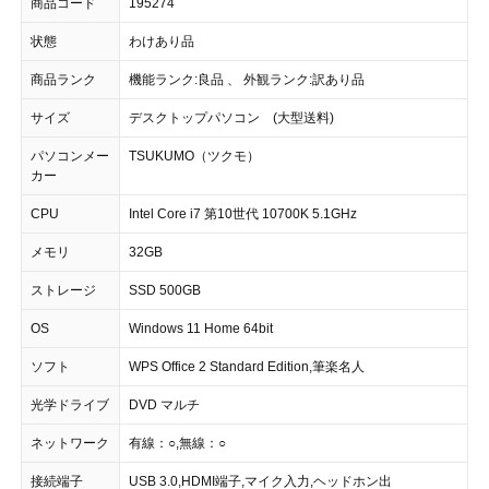
商品コード
195274
状態
わけあり品
商品ランク
機能ランク:良品 、 外観ランク:訳あり品
サイズ
デスクトップパソコン (大型送料)
パソコンメー
TSUKUMO（ツクモ）
カー
CPU
Intel Core i7 第10世代 10700K 5.1GHz
メモリ
32GB
ストレージ
SSD 500GB
OS
Windows 11 Home 64bit
ソフト
WPS Office 2 Standard Edition,筆楽名人
光学ドライブ
DVD マルチ
ネットワーク
有線：○,無線：○
接続端子
USB 3.0,HDMI端子,マイク入力,ヘッドホン出