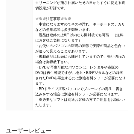
クリーニングが施され届いたその日からすぐに使える親
切設定が好評です。
※※※注意事項※※※
・中古になりますのでキズや汚れ、キーボードのテカリ
などの使用感等は多少御座います。
・返品は連絡の上8日以内なら開封後でも可能！（送料
はお客様ご負担になります）
・お使いのパソコンの環境の関係で実際の商品と色合い
が違って見えることがあります。
・掲載商品は店頭にも陳列していますので、売り切れの
場合は御容赦下さい。
・DVDが再生可能なパソコンは、レンタルや市販の
DVDは再生可能ですが、地上・BSデジタルなどの録画
されたDVDを再生するには別途有料ソフトが必要になり
ます。
・BDドライブ搭載パソコンでブルーレイの再生・書き
込みをする場合は別途有料ソフトが必要になります。
※必要なソフトは別途お客様の方でご用意をお願いい
たします。
ユーザーレビュー